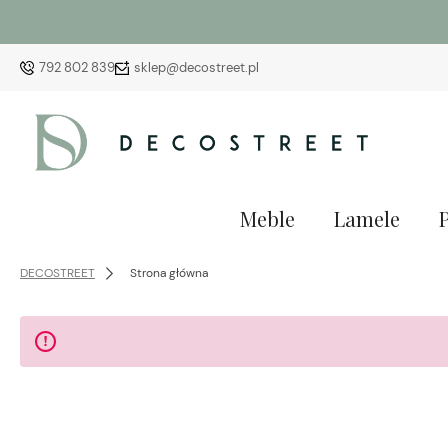
792 802 839
sklep@decostreet.pl
Meble
Lamele
DECOSTREET
Strona główna