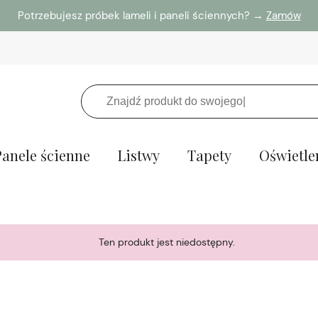
Potrzebujesz próbek lameli i paneli ściennych? →
Zamów
Panele ścienne
Listwy
Tapety
Oświetle
Ten produkt jest niedostępny.