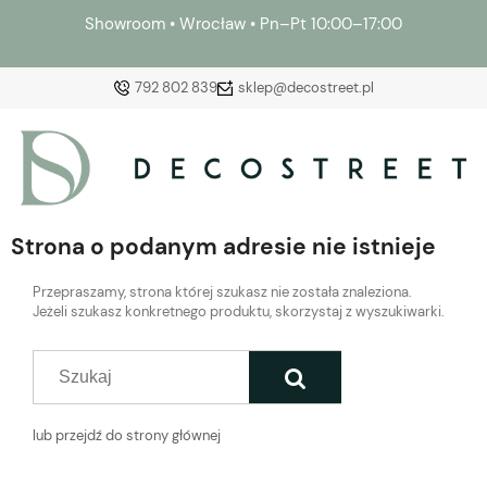
Showroom • Wrocław • Pn–Pt 10:00–17:00
792 802 839
sklep@decostreet.pl
Zaloguj się
Załóż konto
Strona o podanym adresie nie istnieje
Przepraszamy, strona której szukasz nie została znaleziona.
Jeżeli szukasz konkretnego produktu, skorzystaj z wyszukiwarki.
Wybierz coś dla siebie z naszej aktualnej oferty lub
zaloguj się, aby przywrócić dodane produkty do listy
z poprzedniej sesji.
lub przejdź do strony głównej