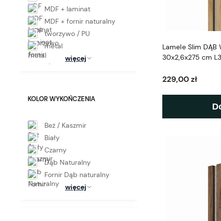
MDF + laminat
MDF + fornir naturalny
tworzywo / PU
metal
Lamele Slim DĄB 
30x2,6x275 cm L
więcej
229,00 zł
KOLOR WYKOŃCZENIA
D
Beż / Kaszmir
Biały
Czarny
Dąb Naturalny
Fornir Dąb naturalny
więcej