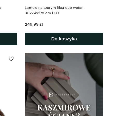
a
Lamele na szarym filcu dąb wotan
30x2,4x275 cm LEO
249,99 zł
Do koszyka
Do ulubionych