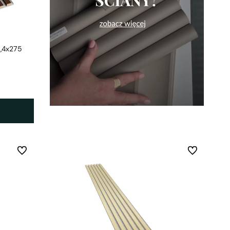
2,4x275
Do ulubionych
Do ulubionych