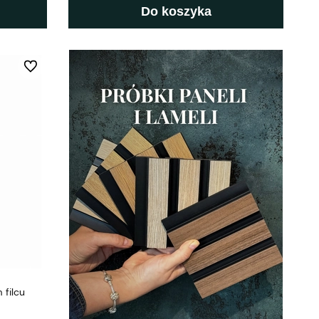
Do koszyka
Do ulubionych
filcu