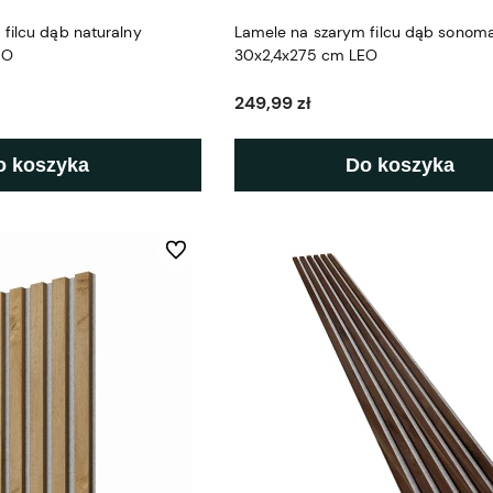
filcu dąb naturalny
Lamele na szarym filcu dąb sonom
EO
30x2,4x275 cm LEO
249,99 zł
o koszyka
Do koszyka
Do ulubionych