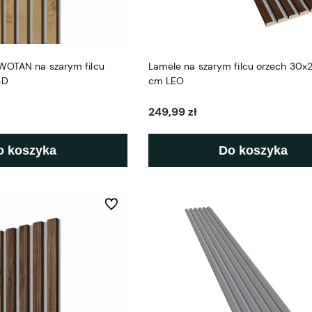
WOTAN na szarym filcu
Lamele na szarym filcu orzech 30x
3D
cm LEO
249,99 zł
o koszyka
Do koszyka
Do ulubionych