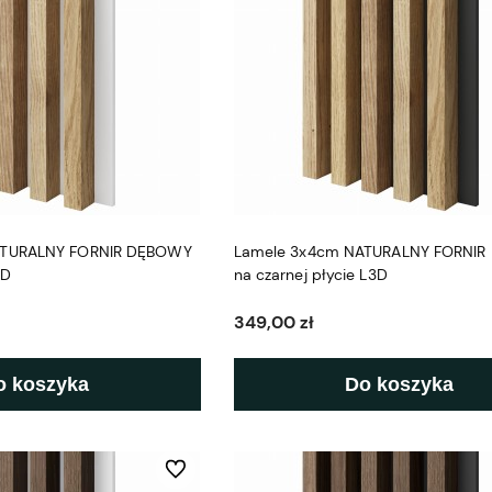
ATURALNY FORNIR DĘBOWY
Lamele 3x4cm NATURALNY FORNI
3D
na czarnej płycie L3D
349,00 zł
o koszyka
Do koszyka
Do ulubionych