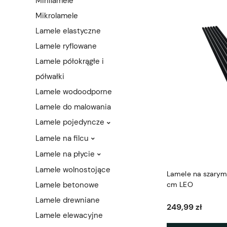
Minilamele
Mikrolamele
Lamele elastyczne
Lamele ryflowane
Lamele półokrągłe i
półwałki
Lamele wodoodporne
Lamele do malowania
Lamele pojedyncze
Lamele na filcu
Lamele na płycie
Lamele wolnostojące
Lamele na szarym 
Lamele betonowe
cm LEO
Lamele drewniane
249,99 zł
Lamele elewacyjne