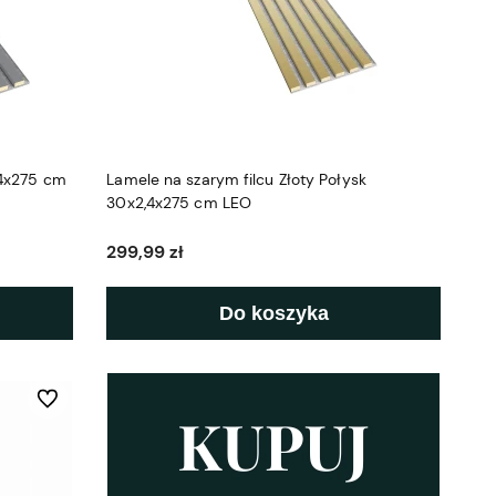
,4x275 cm
Lamele na szarym filcu Złoty Połysk
30x2,4x275 cm LEO
299,99 zł
Do koszyka
Do ulubionych