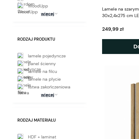
WoodUpp
Lamele na szarym 
więcej
30x2,4x275 cm L
249,99 zł
RODZAJ PRODUKTU
D
lamele pojedyncze
panel ścienny
lamele na filcu
lamele na płycie
listwa zakończeniowa
więcej
RODZAJ MATERIAŁU
HDF + laminat