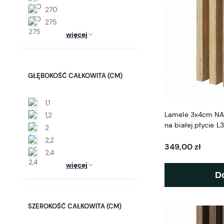
270
275
więcej
GŁĘBOKOŚĆ CAŁKOWITA (CM)
1,1
Lamele 3x4cm N
1,2
na białej płycie L
2
2,2
349,00 zł
2,4
więcej
D
SZEROKOŚĆ CAŁKOWITA (CM)