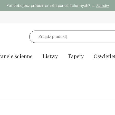
Potrzebujesz próbek lameli i paneli ściennych? →
Zamów
Panele ścienne
Listwy
Tapety
Oświetle