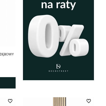
R DĘBOWY
Do ulubionych
Do ulubionych