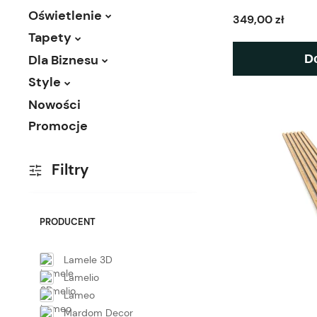
Oświetlenie
349,00 zł
Tapety
Dla Biznesu
D
Style
Nowości
Promocje
Filtry
PRODUCENT
Lamele 3D
Lamelio
Lameo
Mardom Decor