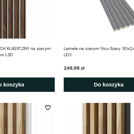
ECH KLASYCZNY na szarym
Lamele na szarym filcu Szary 30x2
 cm L3D
LEO
249,99 zł
o koszyka
Do koszyka
Do ulubionych