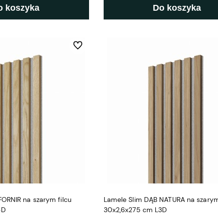
o koszyka
Do koszyka
Do ulubionych
ORNIR na szarym filcu
Lamele Slim DĄB NATURA na szarym 
3D
30x2,6x275 cm L3D