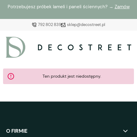
Potrzebujesz próbek lameli i paneli ściennych? →
Zamów
792 802 839
sklep@decostreet.pl
Zaloguj się
Załóż konto
Ten produkt jest niedostępny.
Wybierz coś dla siebie z naszej aktualnej oferty lub
zaloguj się, aby przywrócić dodane produkty do listy
z poprzedniej sesji.
O FIRMIE