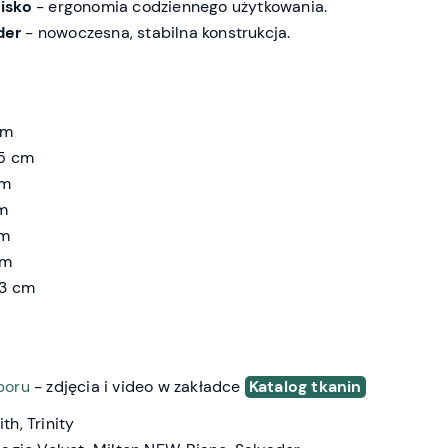
isko
- ergonomia codziennego użytkowania.
der
- nowoczesna, stabilna konstrukcja.
cm
45 cm
cm
cm
cm
cm
 3 cm
boru
- zdjęcia i video w zakładce
Katalog tkanin
th, Trinity