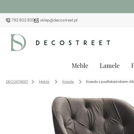
792 802 839
sklep@decostreet.pl
Meble
Lamele
DECOSTREET
Meble
Krzesła
Krzesło z podłokietnikiem Al