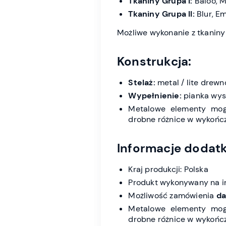
Tkaniny Grupa I:
Baloo, M
Tkaniny Grupa II:
Blur, Em
Możliwe wykonanie z tkaniny 
Konstrukcja:
Stelaż:
metal / lite drew
Wypełnienie:
pianka wys
Metalowe elementy mogą
drobne różnice w wykończe
Informacje dodat
Kraj produkcji: Polska
Produkt wykonywany na i
Możliwość zamówienia
da
Metalowe elementy mogą
drobne różnice w wykończe