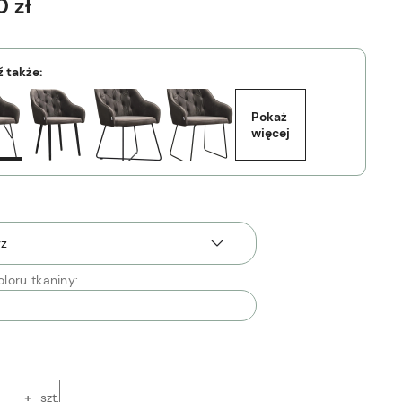
0 zł
 także:
Pokaż 
więcej
loru tkaniny:
+
szt.