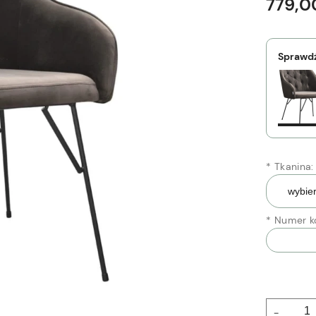
779,0
Sprawdź
*
Tkanina:
*
Numer ko
-