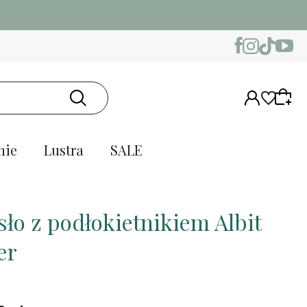
nie
Lustra
SALE
sło z podłokietnikiem Albit
er