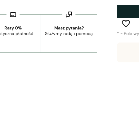
Raty 0%
Masz pytania?
styczna płatność
Służymy radą i pomocą
*
- Pole w
Wysyłka w:
3-5 tygodni