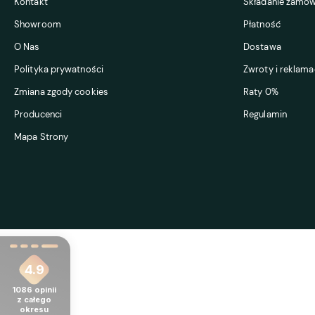
Kontakt
Składanie zamów
Showroom
Płatność
O Nas
Dostawa
Polityka prywatności
Zwroty i reklama
Zmiana zgody cookies
Raty 0%
Producenci
Regulamin
Mapa Strony
4.9
1086
opinii
z całego
okresu