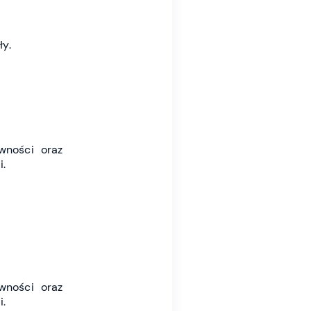
ły.
wności oraz
i.
wności oraz
i.