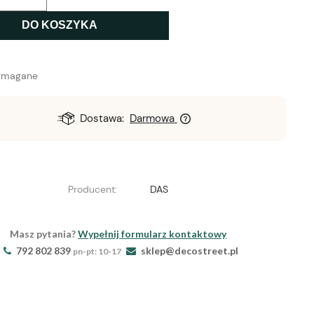
DO KOSZYKA
ymagane
Dostawa:
Darmowa
Producent:
DAS
Masz pytania?
Wypełnij formularz kontaktowy
792 802 839
sklep@decostreet.pl
pn-pt: 10-17