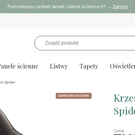
Potrzebujesz próbek lameli i paneli ściennych? →
Zamów
Panele ścienne
Listwy
Tapety
Oświetle
bit Spider
Krze
DARMOWA DOSTAWA
Spid
Cena: