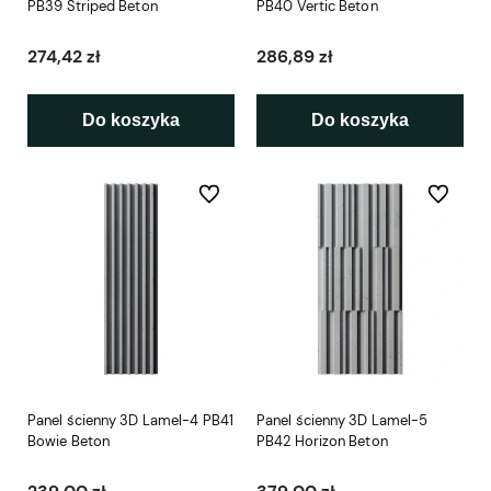
PB39 Striped Beton
PB40 Vertic Beton
274,42 zł
286,89 zł
Do koszyka
Do koszyka
Do ulubionych
Do ulubio
Panel ścienny 3D Lamel-4 PB41
Panel ścienny 3D Lamel-5
Bowie Beton
PB42 Horizon Beton