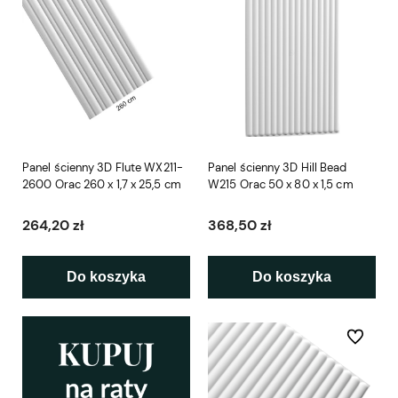
Panel ścienny 3D Flute WX211-
Panel ścienny 3D Hill Bead
2600 Orac 260 x 1,7 x 25,5 cm
W215 Orac 50 x 80 x 1,5 cm
264,20 zł
368,50 zł
Do koszyka
Do koszyka
Do ulubio