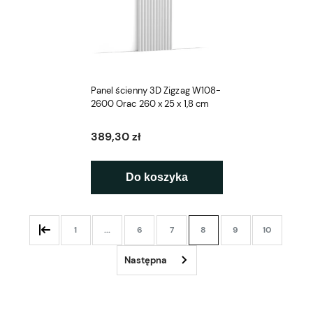
Panel ścienny 3D Zigzag W108-
2600 Orac 260 x 25 x 1,8 cm
389,30 zł
Do koszyka
1
...
6
7
8
9
10