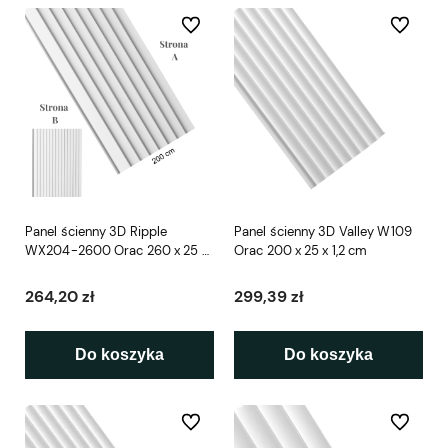
Do ulubionych
Do ulubio
Panel ścienny 3D Ripple
Panel ścienny 3D Valley W109
WX204-2600 Orac 260 x 25 x
Orac 200 x 25 x 1,2 cm
1,6 cm
264,20 zł
299,39 zł
Do koszyka
Do koszyka
Do ulubionych
Do ulubio