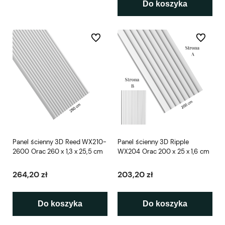
Do koszyka
Do ulubionych
Do ulubio
Panel ścienny 3D Reed WX210-
Panel ścienny 3D Ripple
2600 Orac 260 x 1,3 x 25,5 cm
WX204 Orac 200 x 25 x 1,6 cm
264,20 zł
203,20 zł
Do koszyka
Do koszyka