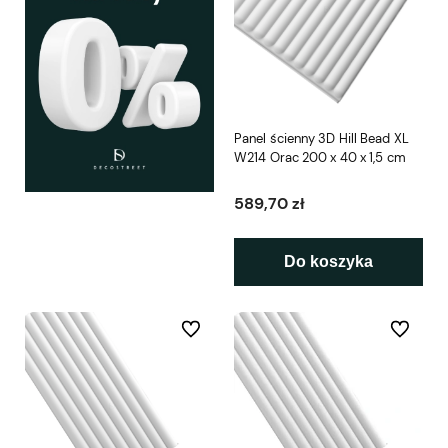
Panel ścienny 3D Hill Bead XL
W214 Orac 200 x 40 x 1,5 cm
589,70 zł
Do koszyka
Do ulubionych
Do ulubio