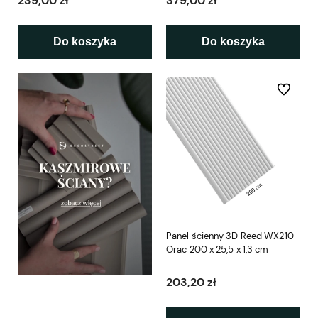
239,00 zł
379,00 zł
Do koszyka
Do koszyka
Do ulubio
Panel ścienny 3D Reed WX210
Orac 200 x 25,5 x 1,3 cm
203,20 zł