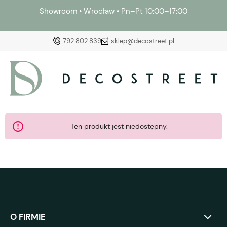
Showroom • Wrocław • Pn–Pt 10:00–17:00
792 802 839
sklep@decostreet.pl
Zaloguj się
Załóż konto
Ten produkt jest niedostępny.
Wybierz coś dla siebie z naszej aktualnej oferty lub
zaloguj się, aby przywrócić dodane produkty do listy
z poprzedniej sesji.
O FIRMIE