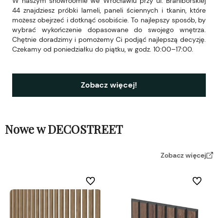
W naszym showroomie we Wrocławiu przy ul. Braniborskiej
44 znajdziesz próbki lameli, paneli ściennych i tkanin, które
możesz obejrzeć i dotknąć osobiście. To najlepszy sposób, by
wybrać wykończenie dopasowane do swojego wnętrza.
Chętnie doradzimy i pomożemy Ci podjąć najlepszą decyzję.
Czekamy od poniedziałku do piątku, w godz. 10:00–17:00.
Zobacz więcej!
Nowe w DECOSTREET
Zobacz więcej
Do ulubionych
Do ulubi