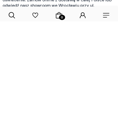
odwiedź nasz showroom we Wrocławiu przy ul.
Braniborskiej - i oceń jakość osobiście.
CZYTAJ WIĘCEJ
Lamele drewniane i panele ścienne
- wyposażenie wnętrz Wrocław |
DECOSTREET
Działamy od 2012 roku
Zamów próbkę
Sprawdzona jakość i obsługa
Sprawdź przed zakupe
Specjalizujemy się przede wszystkim w
lamelach
drewnianych
i
panelach ściennych
- produktach, które
w sposób przemyślany i trwały zmieniają charakter
każdego pomieszczenia. W ofercie znajdziesz klasyczne
lamele drewniane
w starannie dobranych kolorach i
wykończeniach oraz
wodoodporne lamele i panele
ścienne
- rozwiązanie sprawdzone w łazienkach i
kuchniach, gdzie estetyka musi iść w parze z
odpornością na wilgoć. Przed zakupem możesz zamówić
próbki materiałów, by ocenić fakturę i kolor w swoim