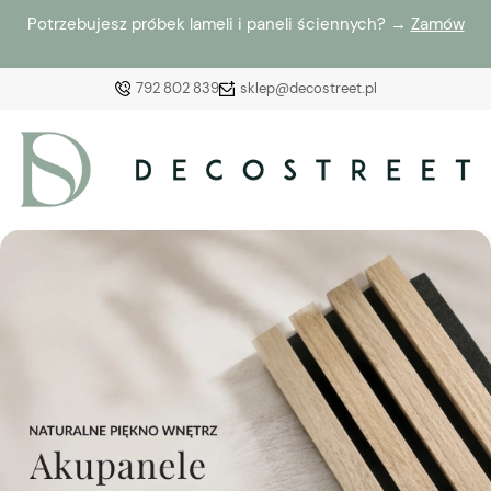
Potrzebujesz próbek lameli i paneli ściennych? →
Zamów
792 802 839
sklep@decostreet.pl
Zaloguj się
Załóż konto
Wybierz coś dla siebie z naszej aktualnej oferty lub
zaloguj się, aby przywrócić dodane produkty do listy
z poprzedniej sesji.