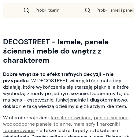
Próbki tkanin
Próbki lameli i paneli 
DECOSTREET - lamele, panele
ścienne i meble do wnętrz z
charakterem
Dobre wnętrze to efekt trafnych decyzji - nie
przypadku.
W DECOSTREET wiemy, które materiały
działają, które wykończenia się starzeją pięknie, a które
wychodzą z mody po jednym sezonie. Dobieramy to, co
ma sens - estetycznie, funkcjonalnie i długoterminowo. I
dokładnie taką wiedzą dzielimy się z każdym klientem.
W ofercie znajdziesz
lamele drewniane
,
panele ścienne
,
wodoodporne panele ścienne
,
małe sofy
i
narożniki
tapicerowane
- a także lustra, tapety, sztukaterie i
oświetlenie. Zamów online z dostawą w całej Polsce lub