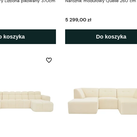
wy Lizbona pikowany 370cm
Narożnik modułowy Quelle 260 cm
5 299,00 zł
o koszyka
Do koszyka
Do ulubionych