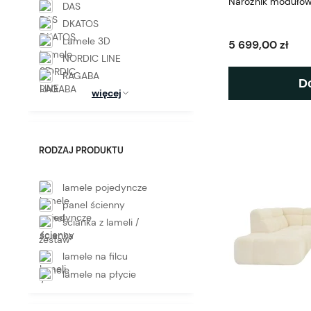
Narożnik moduło
DAS
DKATOS
Lamele 3D
5 699,00 zł
NORDIC LINE
RAGABA
D
więcej
RODZAJ PRODUKTU
lamele pojedyncze
panel ścienny
ścianka z lameli /
zestaw
lamele na filcu
lamele na płycie