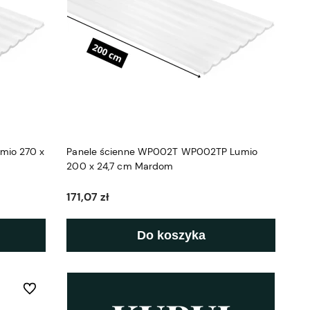
mio 270 x
Panele ścienne WP002T WP002TP Lumio
200 x 24,7 cm Mardom
171,07 zł
Do koszyka
Do ulubionych