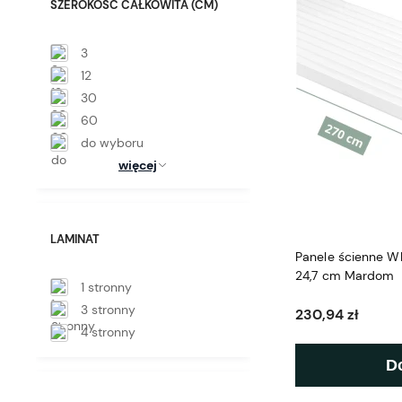
SZEROKOŚĆ CAŁKOWITA (CM)
3
12
30
60
do wyboru
więcej
LAMINAT
Panele ścienne 
24,7 cm Mardom
1 stronny
3 stronny
230,94 zł
4 stronny
D