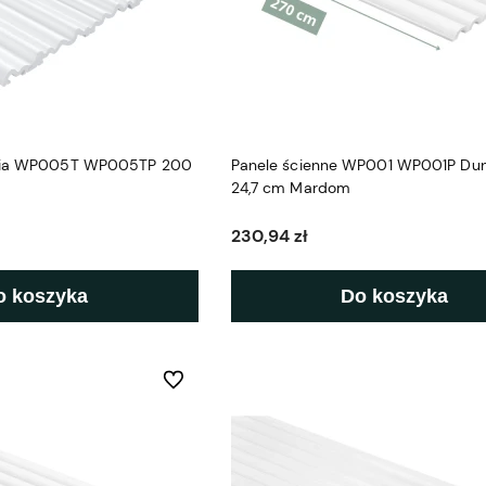
Aria WP005T WP005TP 200
Panele ścienne WP001 WP001P Dun
24,7 cm Mardom
230,94 zł
o koszyka
Do koszyka
Do ulubionych