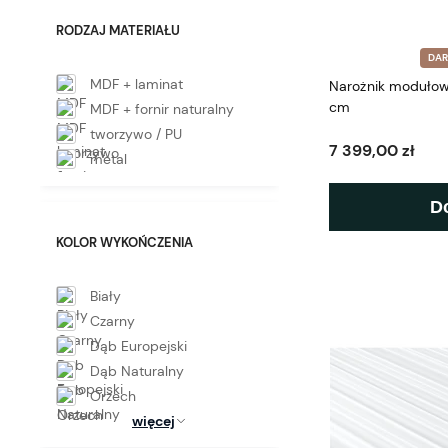
RODZAJ MATERIAŁU
DA
MDF + laminat
Narożnik modułow
cm
MDF + fornir naturalny
tworzywo / PU
7 399,00 zł
metal
D
KOLOR WYKOŃCZENIA
Biały
Czarny
Dąb Europejski
Dąb Naturalny
Orzech
więcej