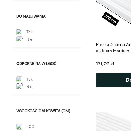
DO MALOWANIA
Tak
Nie
Panele ścienne 
x 25 cm Mardom
171,07 zł
ODPORNE NA WILGOĆ
Tak
D
Nie
WYSOKOŚĆ CAŁKOWITA (CM)
200