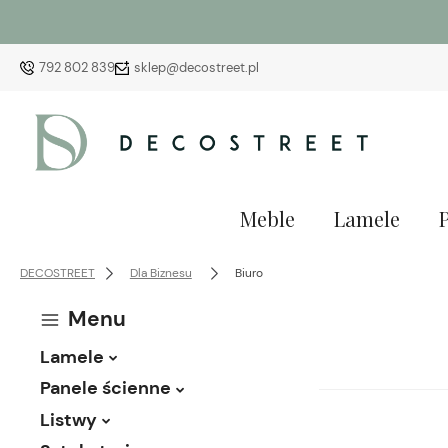
792 802 839
sklep@decostreet.pl
Meble
Lamele
DECOSTREET
Dla Biznesu
Biuro
Menu
Lamele
Panele ścienne
Listwy