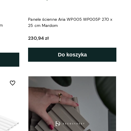
Panele ścienne Aria WP005 WP005P 270 x
cm
25 cm Mardom
230,94 zł
Do koszyka
Do ulubionych