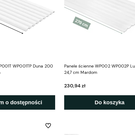
WP001T WP001TP Duna 200
Panele ścienne WP002 WP002P Lu
m
24,7 cm Mardom
230,94 zł
m o dostępności
Do koszyka
Do ulubionych