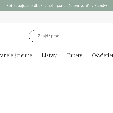
Potrzebujesz próbek lameli i paneli ściennych? →
Zamów
Panele ścienne
Listwy
Tapety
Oświetle