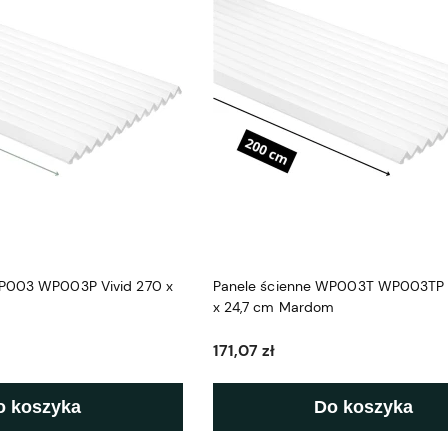
WP003 WP003P Vivid 270 x
Panele ścienne WP003T WP003TP 
x 24,7 cm Mardom
171,07 zł
o koszyka
Do koszyka