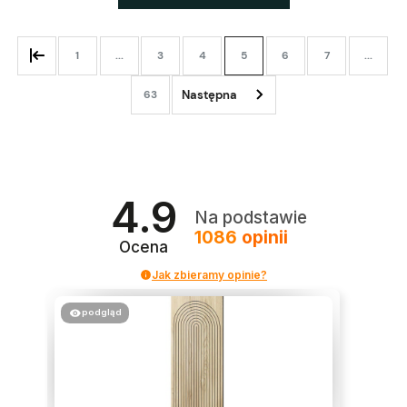
1
...
3
4
5
6
7
...
63
4.9
Na podstawie
1086
opinii
Ocena
Jak zbieramy opinie?
podgląd