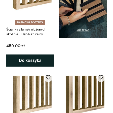
DARMOWA DOSTAWA
Ścianka z lameli ułożonych
skośnie - Dąb Naturalny
3x6cm - gotowy zestaw 41-
281cm LEO
459,00 zł
Do koszyka
Do ulubionych
Do ulubio