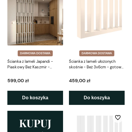
DARMOWA DOSTAWA
DARMOWA DOSTAWA
Ścianka z lameli Japandi -
Ścianka z lameli ułożonych
Piaskowy Beż Kaszmir -
skośnie - Beż 3x6cm - gotowy
gotowy zestaw L3D
zestaw 41-281cm LEO
599,00 zł
459,00 zł
Do koszyka
Do koszyka
Do ulubio