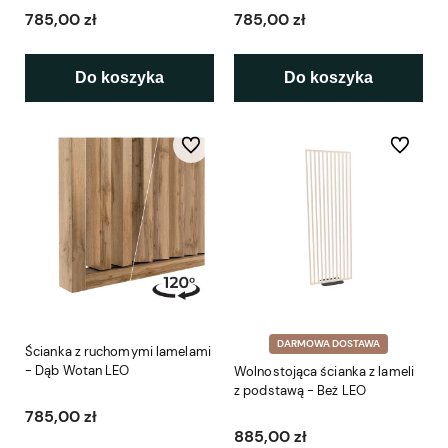
785,00 zł
785,00 zł
Do koszyka
Do koszyka
Do ulubionych
Do ulubio
DARMOWA DOSTAWA
Ścianka z ruchomymi lamelami
- Dąb Wotan LEO
Wolnostojąca ścianka z lameli
z podstawą - Beż LEO
785,00 zł
885,00 zł