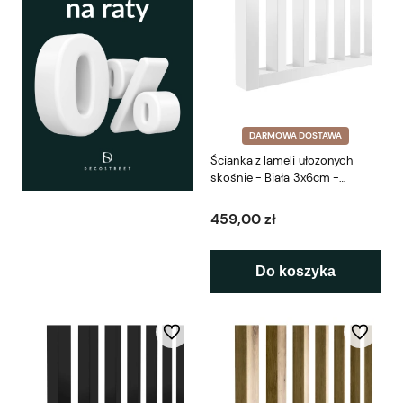
DARMOWA DOSTAWA
Ścianka z lameli ułożonych
skośnie - Biała 3x6cm -
gotowy zestaw 41-281cm LEO
459,00 zł
Do koszyka
Do ulubionych
Do ulubio