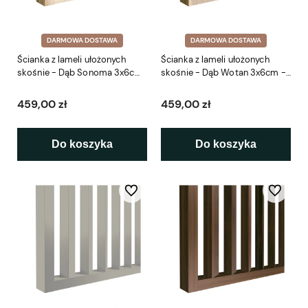
DARMOWA DOSTAWA
DARMOWA DOSTAWA
Ścianka z lameli ułożonych
Ścianka z lameli ułożonych
skośnie - Dąb Sonoma 3x6cm
skośnie - Dąb Wotan 3x6cm -
- gotowy zestaw 41-281cm
gotowy zestaw 41-281cm LEO
LEO
459,00 zł
459,00 zł
Do koszyka
Do koszyka
Do ulubionych
Do ulubio