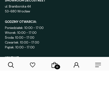
SHOWROOM DECOSTREET
ul. Braniborska 44
53-680 Wrocław
GODZINY OTWARCIA:
Poniedziałek: 10:00 - 17:00
Wtorek: 10:00 - 17:00
Środa: 10:00 - 17:00
Czwartek: 10:00 - 17:00
Piątek: 10:00 - 17:00
KONTAKT:
+48 792 802 839
sklep@decostreet.pl
4.9
1086
opinii
Sklep internetowy Shoper Premium