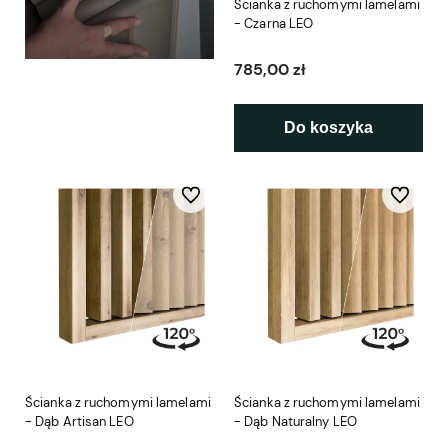
Ścianka z ruchomymi lamelami
- Czarna LEO
785,00 zł
Do koszyka
Do ulubionych
Do ulubio
Ścianka z ruchomymi lamelami
Ścianka z ruchomymi lamelami
- Dąb Artisan LEO
- Dąb Naturalny LEO