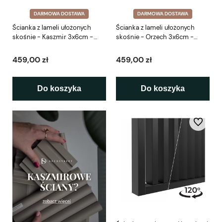
DARMOWA DOSTAWA
DARMOWA DOSTAWA
Ścianka z lameli ułożonych
Ścianka z lameli ułożonych
skośnie - Kaszmir 3x6cm -
skośnie - Orzech 3x6cm -
gotowy zestaw 41-281cm LEO
gotowy zestaw 41-281 cm LEO
459,00 zł
459,00 zł
Do koszyka
Do koszyka
Do ulubio