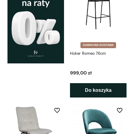
DARMOWA DOSTAWA
Hoker Romeo 76cm
999,00 zł
Do koszyka
Do ulubionych
Do ulubio