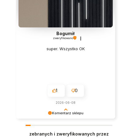
Bogumił
zweryfikowano
super. Wszystko OK
1
0
2026-06-08
Komentarz sklepu
Dziękujemy za opinię! Polecamy się na
przyszłość :)
zebranych i zweryfikowanych przez