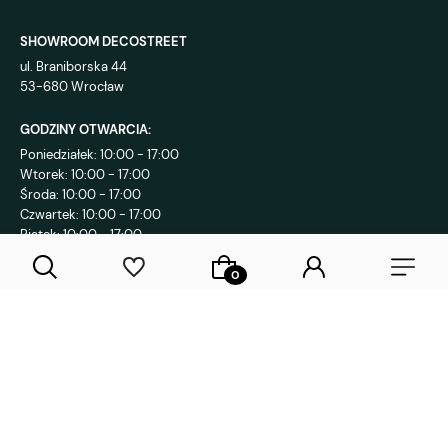
SHOWROOM DECOSTREET
ul. Braniborska 44
53-680 Wrocław
GODZINY OTWARCIA:
Poniedziałek: 10:00 - 17:00
Wtorek: 10:00 - 17:00
Środa: 10:00 - 17:00
Czwartek: 10:00 - 17:00
Piątek: 10:00 - 17:00
KONTAKT:
+48 792 802 839
sklep@decostreet.pl
4.9
1085
opinii