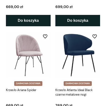
669,00 zł
699,00 zł
Do koszyka
Do koszyka
Do ulubionych
Do ulubio
DARMOWA DOSTAWA
DARMOWA DOSTAWA
Krzesło Ariana Spider
Krzesło Atlanta Ideal Black
czarne metalowe nogi
669,00 zł
769,00 zł