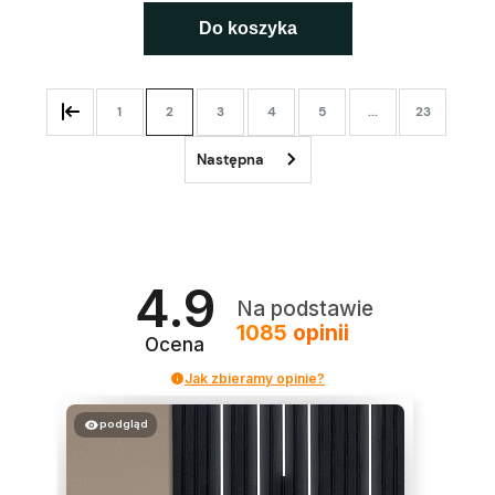
Do koszyka
1
2
3
4
5
...
23
4.9
Na podstawie
1085
opinii
Ocena
Jak zbieramy opinie?
podgląd