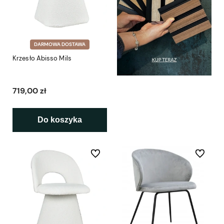
DARMOWA DOSTAWA
Krzesło Abisso Mils
719,00 zł
Do koszyka
Do ulubionych
Do ulubio