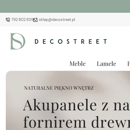
792 802 839
sklep@decostreet.pl
Meble
Lamele