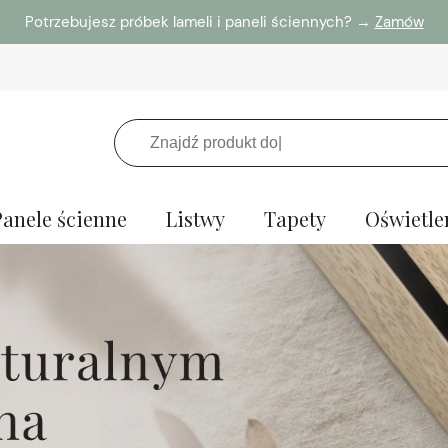
Potrzebujesz próbek lameli i paneli ściennych? →
Zamów
Panele ścienne
Listwy
Tapety
Oświetle