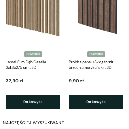
NOWOŚĆ
NOWOŚĆ
Lamel Slim Dąb Casella
Próbka panelu Skog fornir
3x1,8x275 cm L3D
orzech amerykański L3D
32,90 zł
9,90 zł
Do koszyka
Do koszyka
NAJCZĘŚCIEJ WYSZUKIWANE