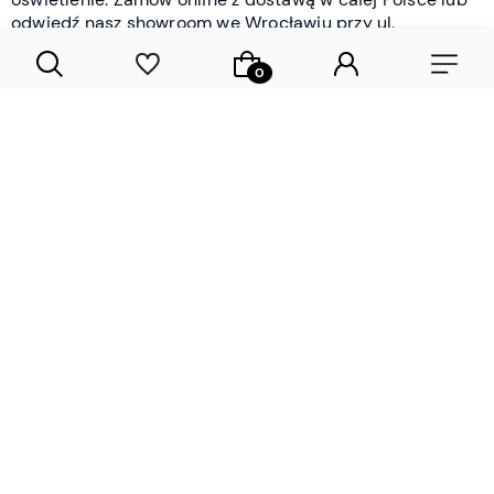
odwiedź nasz showroom we Wrocławiu przy ul.
Braniborskiej - i oceń jakość osobiście.
CZYTAJ WIĘCEJ
Lamele drewniane i panele ścienne
- wyposażenie wnętrz Wrocław |
DECOSTREET
Działamy od 2012 roku
Zamów próbkę
Sprawdzona jakość i obsługa
Sprawdź przed zakupe
Specjalizujemy się przede wszystkim w
lamelach
drewnianych
i
panelach ściennych
- produktach, które
w sposób przemyślany i trwały zmieniają charakter
każdego pomieszczenia. W ofercie znajdziesz klasyczne
lamele drewniane
w starannie dobranych kolorach i
wykończeniach oraz
wodoodporne lamele i panele
ścienne
- rozwiązanie sprawdzone w łazienkach i
kuchniach, gdzie estetyka musi iść w parze z
odpornością na wilgoć. Przed zakupem możesz zamówić
próbki materiałów, by ocenić fakturę i kolor w swoim