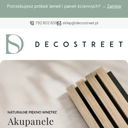
Potrzebujesz próbek lameli i paneli ściennych? →
Zamów
792 802 839
sklep@decostreet.pl
Zaloguj się
Załóż konto
Wybierz coś dla siebie z naszej aktualnej oferty lub
zaloguj się, aby przywrócić dodane produkty do listy
z poprzedniej sesji.