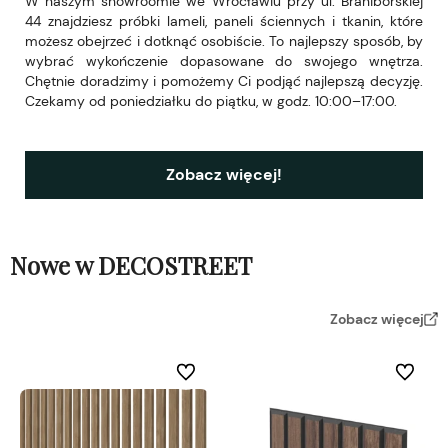
W naszym showroomie we Wrocławiu przy ul. Braniborskiej
44 znajdziesz próbki lameli, paneli ściennych i tkanin, które
możesz obejrzeć i dotknąć osobiście. To najlepszy sposób, by
wybrać wykończenie dopasowane do swojego wnętrza.
Chętnie doradzimy i pomożemy Ci podjąć najlepszą decyzję.
Czekamy od poniedziałku do piątku, w godz. 10:00–17:00.
Zobacz więcej!
Nowe w DECOSTREET
Zobacz więcej
Do ulubionych
Do ulubi