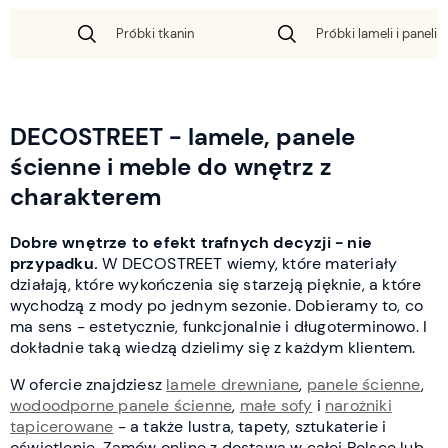
Próbki tkanin
Próbki lameli i paneli 
DECOSTREET - lamele, panele
ścienne i meble do wnętrz z
charakterem
Dobre wnętrze to efekt trafnych decyzji - nie
przypadku.
W DECOSTREET wiemy, które materiały
działają, które wykończenia się starzeją pięknie, a które
wychodzą z mody po jednym sezonie. Dobieramy to, co
ma sens - estetycznie, funkcjonalnie i długoterminowo. I
dokładnie taką wiedzą dzielimy się z każdym klientem.
W ofercie znajdziesz
lamele drewniane
,
panele ścienne
,
wodoodporne panele ścienne
,
małe sofy
i
narożniki
tapicerowane
- a także lustra, tapety, sztukaterie i
oświetlenie. Zamów online z dostawą w całej Polsce lub