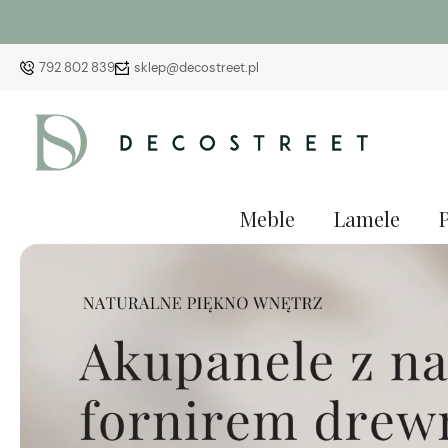
792 802 839
sklep@decostreet.pl
Meble
Lamele