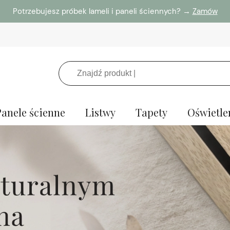
Potrzebujesz próbek lameli i paneli ściennych? →
Zamów
Panele ścienne
Listwy
Tapety
Oświetle