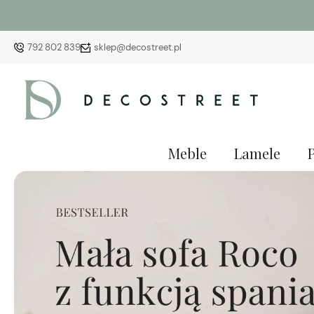
792 802 839
sklep@decostreet.pl
Meble
Lamele