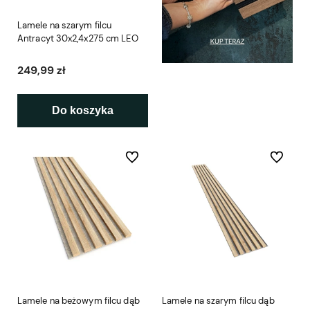
Lamele na szarym filcu
Antracyt 30x2,4x275 cm LEO
249,99 zł
Do koszyka
Do ulubionych
Do ulubio
Lamele na beżowym filcu dąb
Lamele na szarym filcu dąb