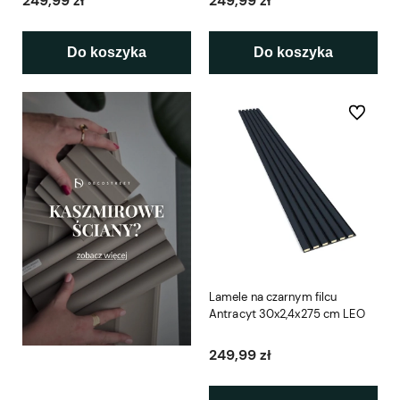
249,99 zł
249,99 zł
Do koszyka
Do koszyka
Do ulubio
Lamele na czarnym filcu
Antracyt 30x2,4x275 cm LEO
249,99 zł