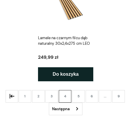
Lamele na czarnym filcu dąb
naturalny 30x2,4x275 cm LEO
249,99 zł
Do koszyka
1
2
3
4
5
6
...
9