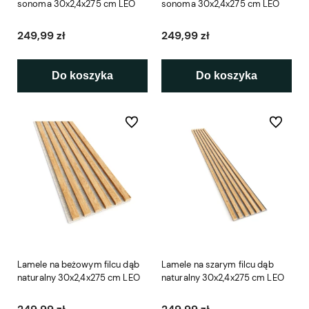
sonoma 30x2,4x275 cm LEO
sonoma 30x2,4x275 cm LEO
249,99 zł
249,99 zł
Do koszyka
Do koszyka
Do ulubionych
Do ulubio
Lamele na beżowym filcu dąb
Lamele na szarym filcu dąb
naturalny 30x2,4x275 cm LEO
naturalny 30x2,4x275 cm LEO