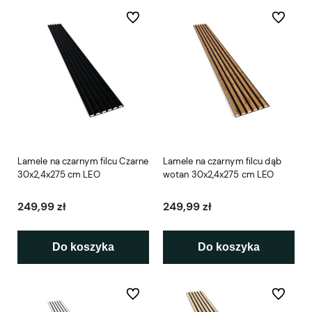
Do ulubionych
Do ulubio
Lamele na czarnym filcu Czarne
Lamele na czarnym filcu dąb
30x2,4x275 cm LEO
wotan 30x2,4x275 cm LEO
249,99 zł
249,99 zł
Do koszyka
Do koszyka
Do ulubionych
Do ulubio