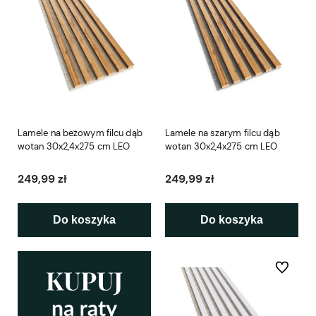
Lamele na beżowym filcu dąb
Lamele na szarym filcu dąb
wotan 30x2,4x275 cm LEO
wotan 30x2,4x275 cm LEO
249,99 zł
249,99 zł
Do koszyka
Do koszyka
Do ulubio