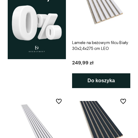
Lamele na beżowym filcu Biały
30x2,4x275 cm LEO
249,99 zł
Do koszyka
Do ulubionych
Do ulubio