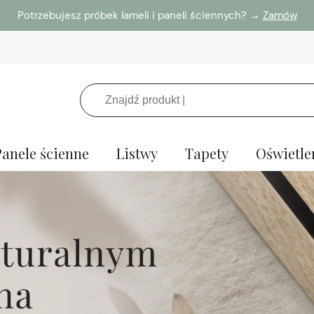
Potrzebujesz próbek lameli i paneli ściennych? →
Zamów
Panele ścienne
Listwy
Tapety
Oświetle