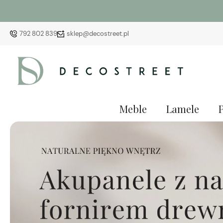
792 802 839
sklep@decostreet.pl
Meble
Lamele