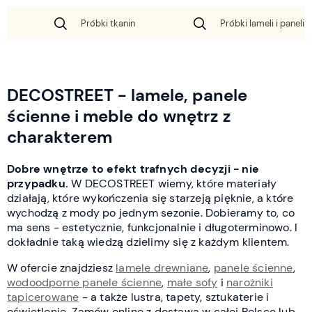
Próbki tkanin
Próbki lameli i paneli 
DECOSTREET - lamele, panele
ścienne i meble do wnętrz z
charakterem
Dobre wnętrze to efekt trafnych decyzji - nie
przypadku.
W DECOSTREET wiemy, które materiały
działają, które wykończenia się starzeją pięknie, a które
wychodzą z mody po jednym sezonie. Dobieramy to, co
ma sens - estetycznie, funkcjonalnie i długoterminowo. I
dokładnie taką wiedzą dzielimy się z każdym klientem.
W ofercie znajdziesz
lamele drewniane
,
panele ścienne
,
wodoodporne panele ścienne
,
małe sofy
i
narożniki
tapicerowane
- a także lustra, tapety, sztukaterie i
oświetlenie. Zamów online z dostawą w całej Polsce lub