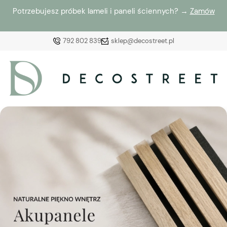
Potrzebujesz próbek lameli i paneli ściennych? →
Zamów
792 802 839
sklep@decostreet.pl
Zaloguj się
Załóż konto
Wybierz coś dla siebie z naszej aktualnej oferty lub
zaloguj się, aby przywrócić dodane produkty do listy
z poprzedniej sesji.