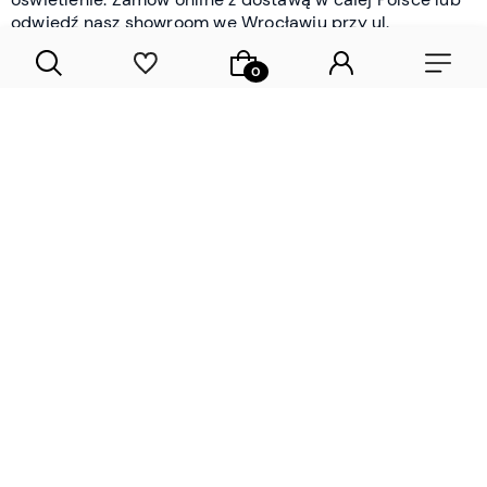
odwiedź nasz showroom we Wrocławiu przy ul.
Braniborskiej - i oceń jakość osobiście.
CZYTAJ WIĘCEJ
Lamele drewniane i panele ścienne
- wyposażenie wnętrz Wrocław |
DECOSTREET
Działamy od 2012 roku
Zamów próbkę
Sprawdzona jakość i obsługa
Sprawdź przed zakupe
Specjalizujemy się przede wszystkim w
lamelach
drewnianych
i
panelach ściennych
- produktach, które
w sposób przemyślany i trwały zmieniają charakter
każdego pomieszczenia. W ofercie znajdziesz klasyczne
lamele drewniane
w starannie dobranych kolorach i
wykończeniach oraz
wodoodporne lamele i panele
ścienne
- rozwiązanie sprawdzone w łazienkach i
kuchniach, gdzie estetyka musi iść w parze z
odpornością na wilgoć. Przed zakupem możesz zamówić
próbki materiałów, by ocenić fakturę i kolor w swoim