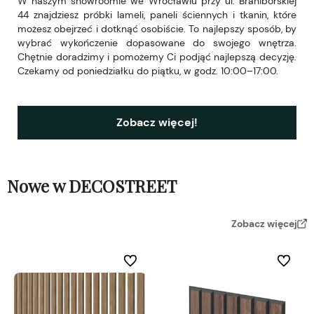
W naszym showroomie we Wrocławiu przy ul. Braniborskiej
44 znajdziesz próbki lameli, paneli ściennych i tkanin, które
możesz obejrzeć i dotknąć osobiście. To najlepszy sposób, by
wybrać wykończenie dopasowane do swojego wnętrza.
Chętnie doradzimy i pomożemy Ci podjąć najlepszą decyzję.
Czekamy od poniedziałku do piątku, w godz. 10:00–17:00.
Zobacz więcej!
Nowe w DECOSTREET
Zobacz więcej
Do ulubionych
Do ulubi