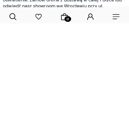
odwiedź nasz showroom we Wrocławiu przy ul.
Braniborskiej - i oceń jakość osobiście.
CZYTAJ WIĘCEJ
Lamele drewniane i panele ścienne
- wyposażenie wnętrz Wrocław |
DECOSTREET
Działamy od 2012 roku
Zamów próbkę
Sprawdzona jakość i obsługa
Sprawdź przed zakupe
Specjalizujemy się przede wszystkim w
lamelach
drewnianych
i
panelach ściennych
- produktach, które
w sposób przemyślany i trwały zmieniają charakter
każdego pomieszczenia. W ofercie znajdziesz klasyczne
lamele drewniane
w starannie dobranych kolorach i
wykończeniach oraz
wodoodporne lamele i panele
ścienne
- rozwiązanie sprawdzone w łazienkach i
kuchniach, gdzie estetyka musi iść w parze z
odpornością na wilgoć. Przed zakupem możesz zamówić
próbki materiałów, by ocenić fakturę i kolor w swoim