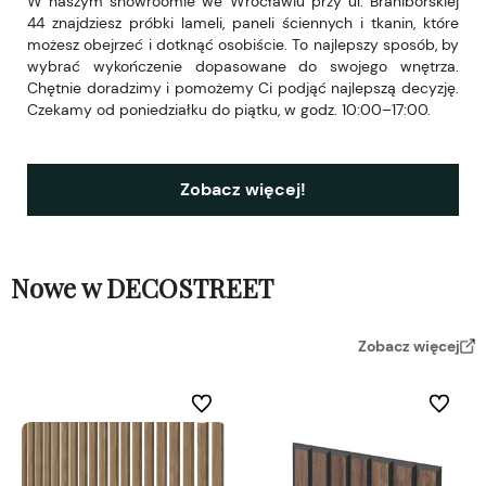
W naszym showroomie we Wrocławiu przy ul. Braniborskiej
44 znajdziesz próbki lameli, paneli ściennych i tkanin, które
możesz obejrzeć i dotknąć osobiście. To najlepszy sposób, by
wybrać wykończenie dopasowane do swojego wnętrza.
Chętnie doradzimy i pomożemy Ci podjąć najlepszą decyzję.
Czekamy od poniedziałku do piątku, w godz. 10:00–17:00.
Zobacz więcej!
Nowe w DECOSTREET
Zobacz więcej
Do ulubionych
Do ulubi