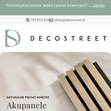
Potrzebujesz próbek lameli i paneli ściennych? →
Zamów
792 802 839
sklep@decostreet.pl
Zaloguj się
Załóż konto
Wybierz coś dla siebie z naszej aktualnej oferty lub
zaloguj się, aby przywrócić dodane produkty do listy
z poprzedniej sesji.