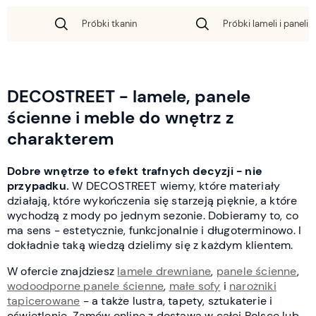
Próbki tkanin
Próbki lameli i paneli 
DECOSTREET - lamele, panele
ścienne i meble do wnętrz z
charakterem
Dobre wnętrze to efekt trafnych decyzji - nie
przypadku.
W DECOSTREET wiemy, które materiały
działają, które wykończenia się starzeją pięknie, a które
wychodzą z mody po jednym sezonie. Dobieramy to, co
ma sens - estetycznie, funkcjonalnie i długoterminowo. I
dokładnie taką wiedzą dzielimy się z każdym klientem.
W ofercie znajdziesz
lamele drewniane
,
panele ścienne
,
wodoodporne panele ścienne
,
małe sofy
i
narożniki
tapicerowane
- a także lustra, tapety, sztukaterie i
oświetlenie. Zamów online z dostawą w całej Polsce lub