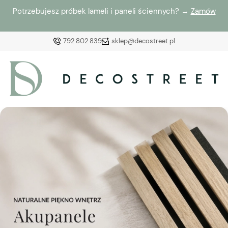
Potrzebujesz próbek lameli i paneli ściennych? →
Zamów
792 802 839
sklep@decostreet.pl
Zaloguj się
Załóż konto
Wybierz coś dla siebie z naszej aktualnej oferty lub
zaloguj się, aby przywrócić dodane produkty do listy
z poprzedniej sesji.