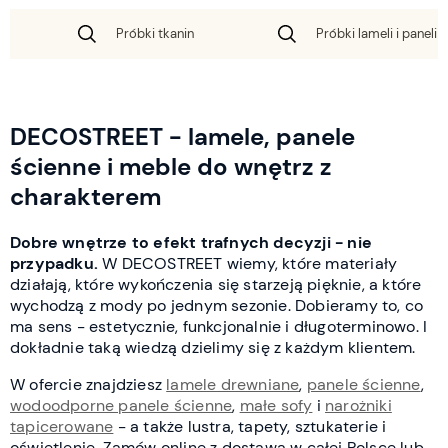
Próbki tkanin
Próbki lameli i paneli 
DECOSTREET - lamele, panele
ścienne i meble do wnętrz z
charakterem
Dobre wnętrze to efekt trafnych decyzji - nie
przypadku.
W DECOSTREET wiemy, które materiały
działają, które wykończenia się starzeją pięknie, a które
wychodzą z mody po jednym sezonie. Dobieramy to, co
ma sens - estetycznie, funkcjonalnie i długoterminowo. I
dokładnie taką wiedzą dzielimy się z każdym klientem.
W ofercie znajdziesz
lamele drewniane
,
panele ścienne
,
wodoodporne panele ścienne
,
małe sofy
i
narożniki
tapicerowane
- a także lustra, tapety, sztukaterie i
oświetlenie. Zamów online z dostawą w całej Polsce lub