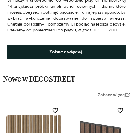
W naszym showroomie we Wrocławiu przy ul. Braniborskiej
44 znajdziesz próbki lameli, paneli ściennych i tkanin, które
możesz obejrzeć i dotknąć osobiście. To najlepszy sposób, by
wybrać wykończenie dopasowane do swojego wnętrza.
Chętnie doradzimy i pomożemy Ci podjąć najlepszą decyzję.
Czekamy od poniedziałku do piątku, w godz. 10:00–17:00.
Zobacz więcej!
Nowe w DECOSTREET
Zobacz więcej
Do ulubionych
Do ulubi