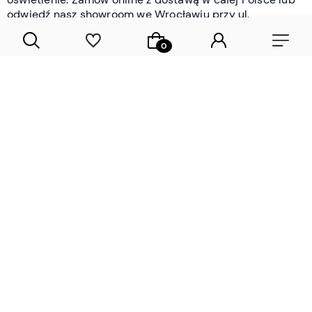
odwiedź nasz showroom we Wrocławiu przy ul.
Braniborskiej - i oceń jakość osobiście.
CZYTAJ WIĘCEJ
Lamele drewniane i panele ścienne
- wyposażenie wnętrz Wrocław |
DECOSTREET
Działamy od 2012 roku
Zamów próbkę
Sprawdzona jakość i obsługa
Sprawdź przed zakupe
Specjalizujemy się przede wszystkim w
lamelach
drewnianych
i
panelach ściennych
- produktach, które
w sposób przemyślany i trwały zmieniają charakter
każdego pomieszczenia. W ofercie znajdziesz klasyczne
lamele drewniane
w starannie dobranych kolorach i
wykończeniach oraz
wodoodporne lamele i panele
ścienne
- rozwiązanie sprawdzone w łazienkach i
kuchniach, gdzie estetyka musi iść w parze z
odpornością na wilgoć. Przed zakupem możesz zamówić
próbki materiałów, by ocenić fakturę i kolor w swoim