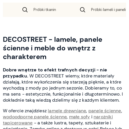
Próbki tkanin
Próbki lameli i paneli 
DECOSTREET - lamele, panele
ścienne i meble do wnętrz z
charakterem
Dobre wnętrze to efekt trafnych decyzji - nie
przypadku.
W DECOSTREET wiemy, które materiały
działają, które wykończenia się starzeją pięknie, a które
wychodzą z mody po jednym sezonie. Dobieramy to, co
ma sens - estetycznie, funkcjonalnie i długoterminowo. I
dokładnie taką wiedzą dzielimy się z każdym klientem.
W ofercie znajdziesz
lamele drewniane
,
panele ścienne
,
wodoodporne panele ścienne
,
małe sofy
i
narożniki
tapicerowane
- a także lustra, tapety, sztukaterie i
oświetlenie. Zamów online z dostawą w całej Polsce lub