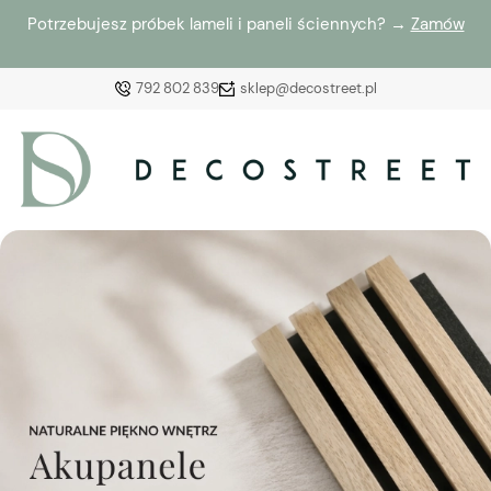
Potrzebujesz próbek lameli i paneli ściennych? →
Zamów
792 802 839
sklep@decostreet.pl
Zaloguj się
Załóż konto
Wybierz coś dla siebie z naszej aktualnej oferty lub
zaloguj się, aby przywrócić dodane produkty do listy
z poprzedniej sesji.