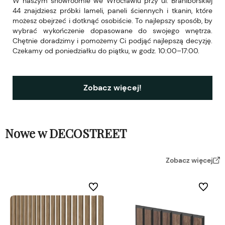
W naszym showroomie we Wrocławiu przy ul. Braniborskiej
44 znajdziesz próbki lameli, paneli ściennych i tkanin, które
możesz obejrzeć i dotknąć osobiście. To najlepszy sposób, by
wybrać wykończenie dopasowane do swojego wnętrza.
Chętnie doradzimy i pomożemy Ci podjąć najlepszą decyzję.
Czekamy od poniedziałku do piątku, w godz. 10:00–17:00.
Zobacz więcej!
Nowe w DECOSTREET
Zobacz więcej
Do ulubionych
Do ulubi