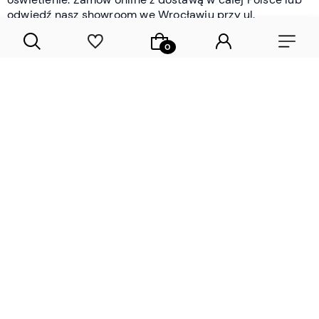
odwiedź nasz showroom we Wrocławiu przy ul.
Braniborskiej - i oceń jakość osobiście.
CZYTAJ WIĘCEJ
Lamele drewniane i panele ścienne
- wyposażenie wnętrz Wrocław |
DECOSTREET
Działamy od 2012 roku
Zamów próbkę
Sprawdzona jakość i obsługa
Sprawdź przed zakupe
Specjalizujemy się przede wszystkim w
lamelach
drewnianych
i
panelach ściennych
- produktach, które
w sposób przemyślany i trwały zmieniają charakter
każdego pomieszczenia. W ofercie znajdziesz klasyczne
lamele drewniane
w starannie dobranych kolorach i
wykończeniach oraz
wodoodporne lamele i panele
ścienne
- rozwiązanie sprawdzone w łazienkach i
kuchniach, gdzie estetyka musi iść w parze z
odpornością na wilgoć. Przed zakupem możesz zamówić
próbki materiałów, by ocenić fakturę i kolor w swoim