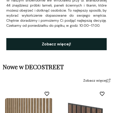
W naszym showroomie we Wrocławiu przy ul. Braniborskiej
44 znajdziesz próbki lameli, paneli ściennych i tkanin, które
możesz obejrzeć i dotknąć osobiście. To najlepszy sposób, by
wybrać wykończenie dopasowane do swojego wnętrza.
Chętnie doradzimy i pomożemy Ci podjąć najlepszą decyzję.
Czekamy od poniedziałku do piątku, w godz. 10:00–17:00.
Zobacz więcej!
Nowe w DECOSTREET
Zobacz więcej
Do ulubionych
Do ulubi