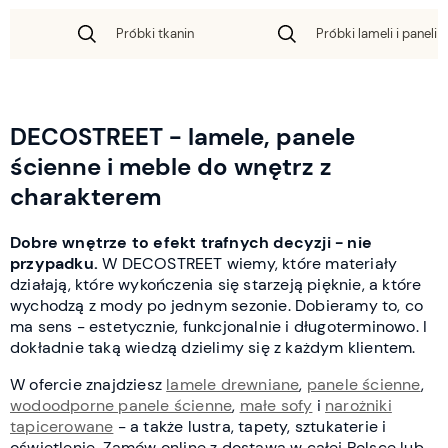
Próbki tkanin
Próbki lameli i paneli 
DECOSTREET - lamele, panele
ścienne i meble do wnętrz z
charakterem
Dobre wnętrze to efekt trafnych decyzji - nie
przypadku.
W DECOSTREET wiemy, które materiały
działają, które wykończenia się starzeją pięknie, a które
wychodzą z mody po jednym sezonie. Dobieramy to, co
ma sens - estetycznie, funkcjonalnie i długoterminowo. I
dokładnie taką wiedzą dzielimy się z każdym klientem.
W ofercie znajdziesz
lamele drewniane
,
panele ścienne
,
wodoodporne panele ścienne
,
małe sofy
i
narożniki
tapicerowane
- a także lustra, tapety, sztukaterie i
oświetlenie. Zamów online z dostawą w całej Polsce lub