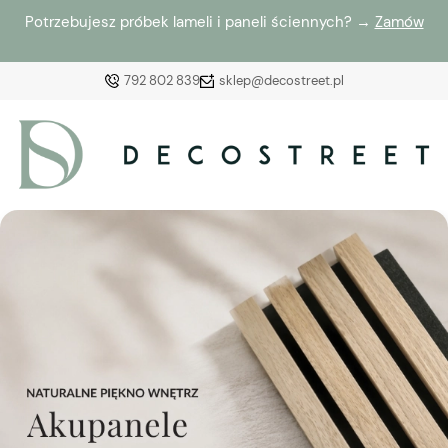
Potrzebujesz próbek lameli i paneli ściennych? →
Zamów
792 802 839
sklep@decostreet.pl
Zaloguj się
Załóż konto
Wybierz coś dla siebie z naszej aktualnej oferty lub
zaloguj się, aby przywrócić dodane produkty do listy
z poprzedniej sesji.