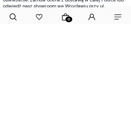
odwiedź nasz showroom we Wrocławiu przy ul.
Braniborskiej - i oceń jakość osobiście.
CZYTAJ WIĘCEJ
Lamele drewniane i panele ścienne
- wyposażenie wnętrz Wrocław |
DECOSTREET
Działamy od 2012 roku
Zamów próbkę
Sprawdzona jakość i obsługa
Sprawdź przed zakupe
Specjalizujemy się przede wszystkim w
lamelach
drewnianych
i
panelach ściennych
- produktach, które
w sposób przemyślany i trwały zmieniają charakter
każdego pomieszczenia. W ofercie znajdziesz klasyczne
lamele drewniane
w starannie dobranych kolorach i
wykończeniach oraz
wodoodporne lamele i panele
ścienne
- rozwiązanie sprawdzone w łazienkach i
kuchniach, gdzie estetyka musi iść w parze z
odpornością na wilgoć. Przed zakupem możesz zamówić
próbki materiałów, by ocenić fakturę i kolor w swoim