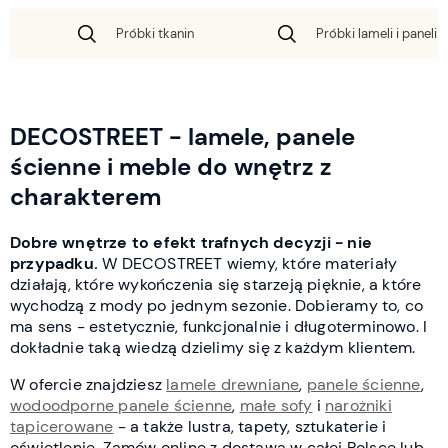
Próbki tkanin
Próbki lameli i paneli 
DECOSTREET - lamele, panele
ścienne i meble do wnętrz z
charakterem
Dobre wnętrze to efekt trafnych decyzji - nie
przypadku.
W DECOSTREET wiemy, które materiały
działają, które wykończenia się starzeją pięknie, a które
wychodzą z mody po jednym sezonie. Dobieramy to, co
ma sens - estetycznie, funkcjonalnie i długoterminowo. I
dokładnie taką wiedzą dzielimy się z każdym klientem.
W ofercie znajdziesz
lamele drewniane
,
panele ścienne
,
wodoodporne panele ścienne
,
małe sofy
i
narożniki
tapicerowane
- a także lustra, tapety, sztukaterie i
oświetlenie. Zamów online z dostawą w całej Polsce lub