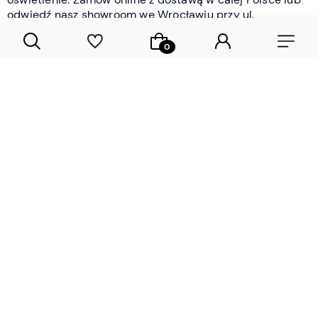
odwiedź nasz showroom we Wrocławiu przy ul.
Braniborskiej - i oceń jakość osobiście.
CZYTAJ WIĘCEJ
Lamele drewniane i panele ścienne
- wyposażenie wnętrz Wrocław |
DECOSTREET
Działamy od 2012 roku
Zamów próbkę
Sprawdzona jakość i obsługa
Sprawdź przed zakupe
Specjalizujemy się przede wszystkim w
lamelach
drewnianych
i
panelach ściennych
- produktach, które
w sposób przemyślany i trwały zmieniają charakter
każdego pomieszczenia. W ofercie znajdziesz klasyczne
lamele drewniane
w starannie dobranych kolorach i
wykończeniach oraz
wodoodporne lamele i panele
ścienne
- rozwiązanie sprawdzone w łazienkach i
kuchniach, gdzie estetyka musi iść w parze z
odpornością na wilgoć. Przed zakupem możesz zamówić
próbki materiałów, by ocenić fakturę i kolor w swoim