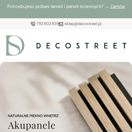
Potrzebujesz próbek lameli i paneli ściennych? →
Zamów
792 802 839
sklep@decostreet.pl
Zaloguj się
Załóż konto
Wybierz coś dla siebie z naszej aktualnej oferty lub
zaloguj się, aby przywrócić dodane produkty do listy
z poprzedniej sesji.