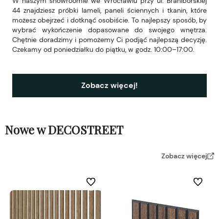
W naszym showroomie we Wrocławiu przy ul. Braniborskiej
44 znajdziesz próbki lameli, paneli ściennych i tkanin, które
możesz obejrzeć i dotknąć osobiście. To najlepszy sposób, by
wybrać wykończenie dopasowane do swojego wnętrza.
Chętnie doradzimy i pomożemy Ci podjąć najlepszą decyzję.
Czekamy od poniedziałku do piątku, w godz. 10:00–17:00.
Zobacz więcej!
Nowe w DECOSTREET
Zobacz więcej
Do ulubionych
Do ulubi