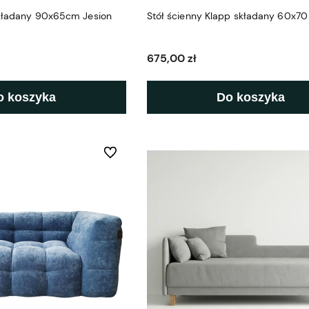
zkładany 90x65cm Jesion
Stół ścienny Klapp składany 60x7
675,00 zł
o koszyka
Do koszyka
Do ulubionych