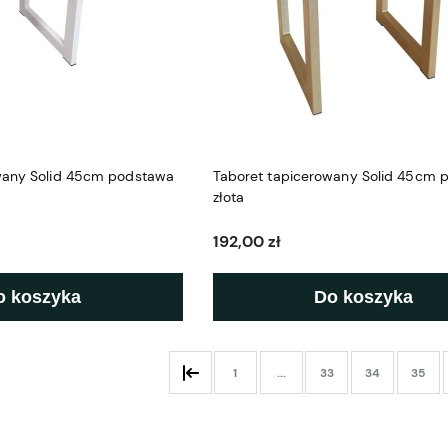
wany Solid 45cm podstawa
Taboret tapicerowany Solid 45cm 
złota
192,00 zł
o koszyka
Do koszyka
1
...
33
34
35