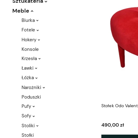
Sztukateria
Meble
Biurka
Fotele
Hokery
Konsole
Krzesła
Ławki
Łóżka
Narożniki
Poduszki
Stołek Odo Valen
Pufy
Sofy
490,00 zł
Stoliki
Stołki