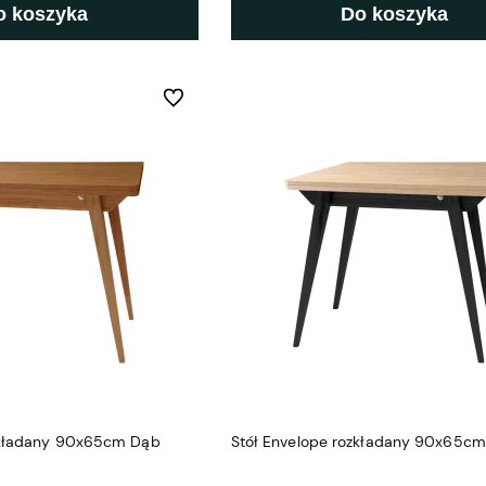
o koszyka
Do koszyka
Do ulubionych
zkładany 90x65cm Dąb
Stół Envelope rozkładany 90x65cm