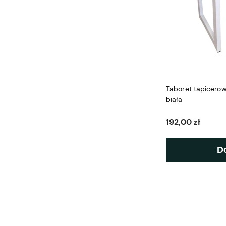
Taboret tapicero
biała
192,00 zł
D