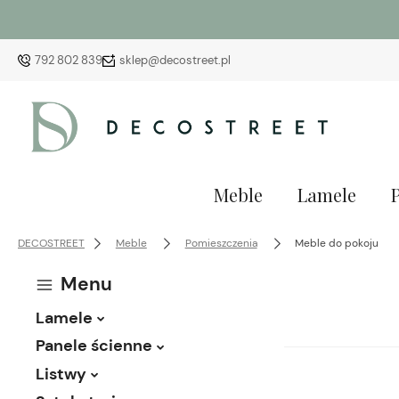
792 802 839
sklep@decostreet.pl
Meble
Lamele
DECOSTREET
Meble
Pomieszczenia
Meble do pokoju
Menu
Lamele
Panele ścienne
Listwy