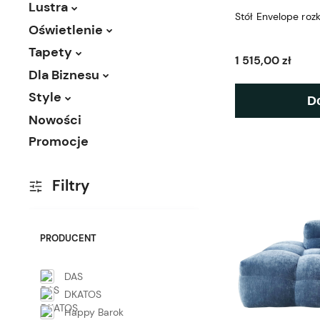
Lustra
Stół Envelope ro
Oświetlenie
Tapety
1 515,00 zł
Dla Biznesu
Style
D
Nowości
Promocje
Filtry
PRODUCENT
DAS
DKATOS
Happy Barok