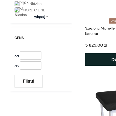
MP Nidzica
NORDIC LINE
więcej
DA
Szezlong Michelle
Kanapa
CENA
5 825,00 zł
od
D
do
Filtruj