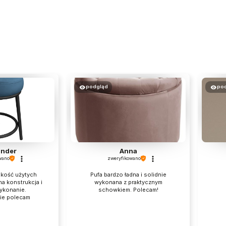
podgląd
po
ander
Anna
wano
zweryfikowano
akość użytych
Pufa bardzo ładna i solidnie
na konstrukcja i
wykonana z praktycznym
ykonanie.
schowkiem. Polecam!
ie polecam