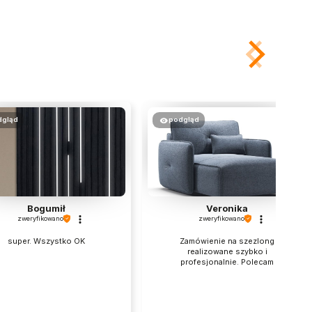
dgląd
podgląd
Bogumił
Veronika
zweryfikowano
zweryfikowano
super. Wszystko OK
Zamówienie na szezlong
realizowane szybko i
profesjonalnie. Polecam