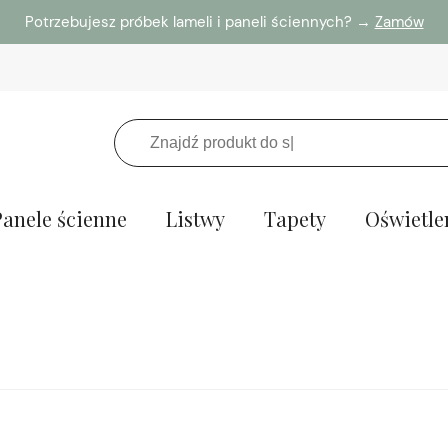
Potrzebujesz próbek lameli i paneli ściennych? →
Zamów
Panele ścienne
Listwy
Tapety
Oświetle