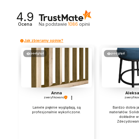
4.9
Ocena
Na podstawie
1086
opinii
Jak zbieramy opinie?
podgląd
podgląd
Anna
Aleks
zweryfikowano
zweryfiko
Lamele pięknie wyglądają, są
Bardzo dobra j
profesjonalnie wykończone.
materiałów. Solid
dokładne w
Zdecydowan