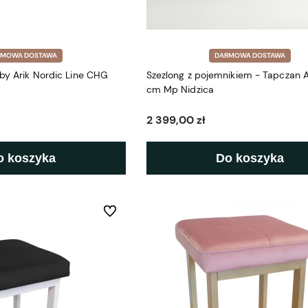
RMOWA DOSTAWA
DARMOWA DOSTAWA
 by Arik Nordic Line CHG
Szezlong z pojemnikiem - Tapczan 
cm Mp Nidzica
2 399,00 zł
o koszyka
Do koszyka
Do ulubionych