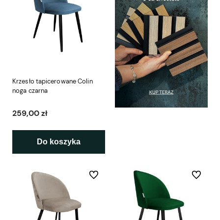
Krzesło tapicerowane Colin
noga czarna
259,00 zł
Do koszyka
Do ulubionych
Do ulubio