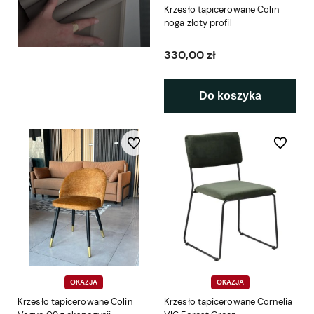
Krzesło tapicerowane Colin
noga złoty profil
330,00 zł
Do koszyka
Do ulubionych
Do ulubio
OKAZJA
OKAZJA
Krzesło tapicerowane Colin
Krzesło tapicerowane Cornelia