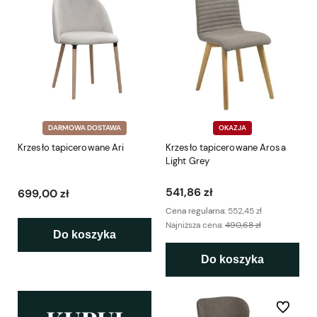
DARMOWA DOSTAWA
OKAZJA
Krzesło tapicerowane Ari
Krzesło tapicerowane Arosa
Light Grey
541,86 zł
699,00 zł
Cena regularna:
552,45 zł
Najniższa cena:
490,68 zł
Do koszyka
Do koszyka
Do ulubio