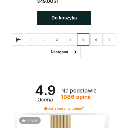
349,00 zł
Do koszyka
1
...
3
4
5
6
7
4.9
Na podstawie
1086
opinii
Ocena
Jak zbieramy opinie?
podgląd