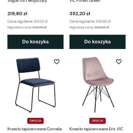
Vogue 09 z ekspozycji
VIC Forest Green
219,80 zł
352,20 zł
Cena regularna:
314,00 zł
Cena regularna:
359,80 zł
Najniższa cena:
314,00 zł
Najniższa cena:
333,39 zł
Do koszyka
Do koszyka
Do ulubionych
Do ulubio
OKAZJA
OKAZJA
Krzesło tapicerowane Cornelia
Krzesło tapicerowane Eris VIC