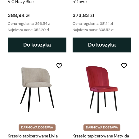
VIC Navy Blue
różowe
388,94 zł
373,83 zł
Cena regularna:
396,54 zł
Cena regularna:
381,14 zł
Najniższa cena:
352,20 zł
Najniższa cena:
338,52 zł
Do koszyka
Do koszyka
Do ulubionych
Do ulubio
DARMOWA DOSTAWA
DARMOWA DOSTAWA
Krzesło tapicerowane Livia
Krzesło tapicerowane Matylda