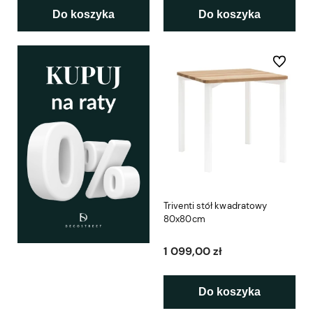
Do koszyka
Do koszyka
Do ulubio
Triventi stół kwadratowy
80x80cm
1 099,00 zł
Do koszyka