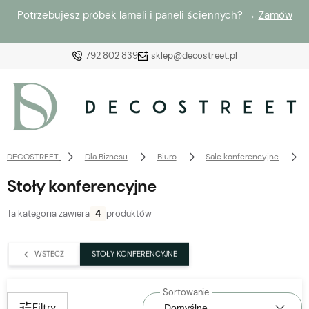
Potrzebujesz próbek lameli i paneli ściennych? →
Zamów
792 802 839
sklep@decostreet.pl
Zaloguj się
Załóż konto
DECOSTREET
Dla Biznesu
Biuro
Sale konferencyjne
Stoły konferencyjne
Ta kategoria zawiera
4
produktów
Wybierz coś dla siebie z naszej aktualnej oferty lub
zaloguj się, aby przywrócić dodane produkty do listy
WSTECZ
STOŁY KONFERENCYJNE
z poprzedniej sesji.
Filtry