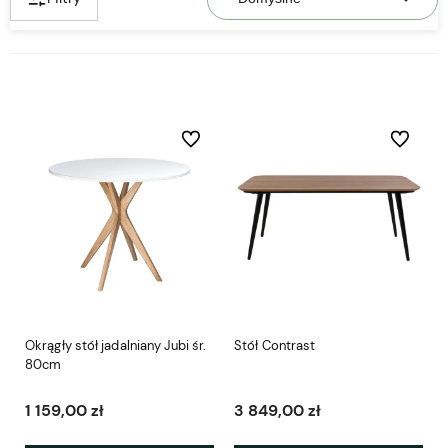
Do ulubionych
Do ulubio
Okrągły stół jadalniany Jubi śr.
Stół Contrast
80cm
1 159,00 zł
3 849,00 zł