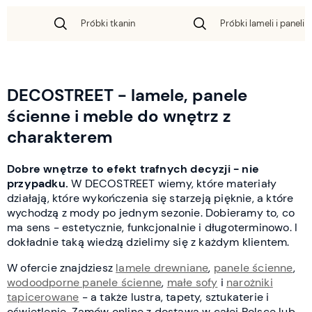
Próbki tkanin
Próbki lameli i paneli 
DECOSTREET - lamele, panele
ścienne i meble do wnętrz z
charakterem
Dobre wnętrze to efekt trafnych decyzji - nie
przypadku.
W DECOSTREET wiemy, które materiały
działają, które wykończenia się starzeją pięknie, a które
wychodzą z mody po jednym sezonie. Dobieramy to, co
ma sens - estetycznie, funkcjonalnie i długoterminowo. I
dokładnie taką wiedzą dzielimy się z każdym klientem.
W ofercie znajdziesz
lamele drewniane
,
panele ścienne
,
wodoodporne panele ścienne
,
małe sofy
i
narożniki
tapicerowane
- a także lustra, tapety, sztukaterie i
oświetlenie. Zamów online z dostawą w całej Polsce lub