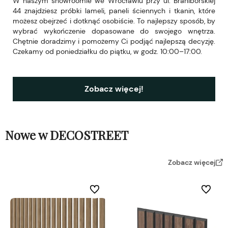
W naszym showroomie we Wrocławiu przy ul. Braniborskiej
44 znajdziesz próbki lameli, paneli ściennych i tkanin, które
możesz obejrzeć i dotknąć osobiście. To najlepszy sposób, by
wybrać wykończenie dopasowane do swojego wnętrza.
Chętnie doradzimy i pomożemy Ci podjąć najlepszą decyzję.
Czekamy od poniedziałku do piątku, w godz. 10:00–17:00.
Zobacz więcej!
Nowe w DECOSTREET
Zobacz więcej
Do ulubionych
Do ulubi