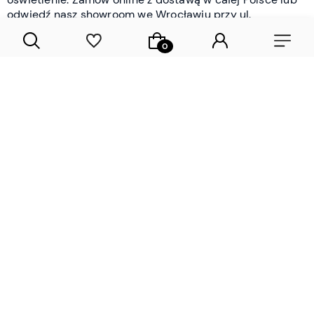
odwiedź nasz showroom we Wrocławiu przy ul.
Braniborskiej - i oceń jakość osobiście.
CZYTAJ WIĘCEJ
Lamele drewniane i panele ścienne
- wyposażenie wnętrz Wrocław |
DECOSTREET
Działamy od 2012 roku
Zamów próbkę
Sprawdzona jakość i obsługa
Sprawdź przed zakupe
Specjalizujemy się przede wszystkim w
lamelach
drewnianych
i
panelach ściennych
- produktach, które
w sposób przemyślany i trwały zmieniają charakter
każdego pomieszczenia. W ofercie znajdziesz klasyczne
lamele drewniane
w starannie dobranych kolorach i
wykończeniach oraz
wodoodporne lamele i panele
ścienne
- rozwiązanie sprawdzone w łazienkach i
kuchniach, gdzie estetyka musi iść w parze z
odpornością na wilgoć. Przed zakupem możesz zamówić
próbki materiałów, by ocenić fakturę i kolor w swoim