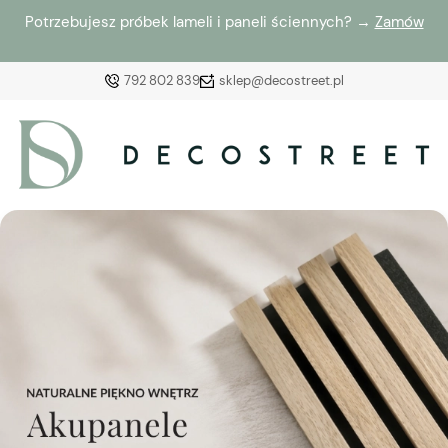
Potrzebujesz próbek lameli i paneli ściennych? →
Zamów
792 802 839
sklep@decostreet.pl
Zaloguj się
Załóż konto
Wybierz coś dla siebie z naszej aktualnej oferty lub
zaloguj się, aby przywrócić dodane produkty do listy
z poprzedniej sesji.