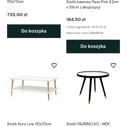
110x70cm
Stolik kawowy Pawi Pick 42cm
x 39cm z ekspozycji
735,00 zł
184,50 zł
Cena regularna:
369,00 zł
Do koszyka
Najniższa cena:
184,50 zł
Do koszyka
Do ulubionych
Do ulubio
Stolik Koro Low 110x70cm
Stolik PADRINO 60 - MDF,