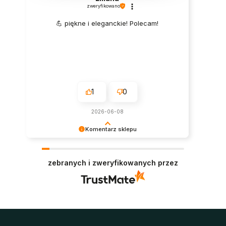
zweryfikowano
💪 piękne i eleganckie! Polecam!
1
0
2026-06-08
Komentarz sklepu
Super, dziękujemy za pozostawienie opinii.
Polecamy się w przyszłości :)
zebranych i zweryfikowanych przez