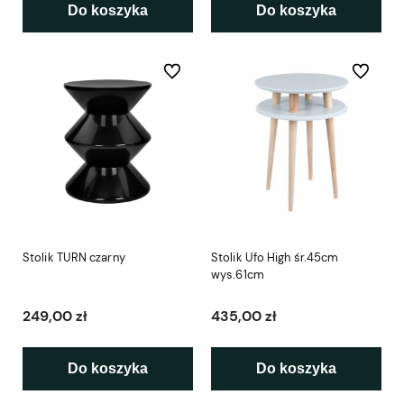
Do koszyka
Do koszyka
Do ulubionych
Do ulubio
Stolik TURN czarny
Stolik Ufo High śr.45cm
wys.61cm
249,00 zł
435,00 zł
Do koszyka
Do koszyka