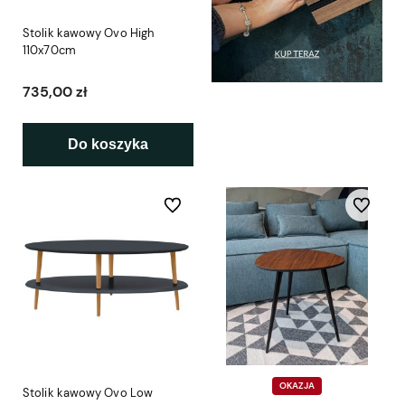
Stolik kawowy Ovo High
110x70cm
735,00 zł
Do koszyka
Do ulubionych
Do ulubio
OKAZJA
Stolik kawowy Ovo Low