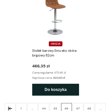
OKAZJA
Stołek barowy Emu eko skóra
brązowy 82cm
466,35 zł
Cena regularna:
475,46 zł
Najniższa cena:
422,30 zł
Do koszyka
1
...
44
45
46
47
48
...