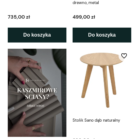
drewno, metal
735,00 zł
499,00 zł
Do koszyka
Do koszyka
Do ulubio
Stolik Sano dąb naturalny