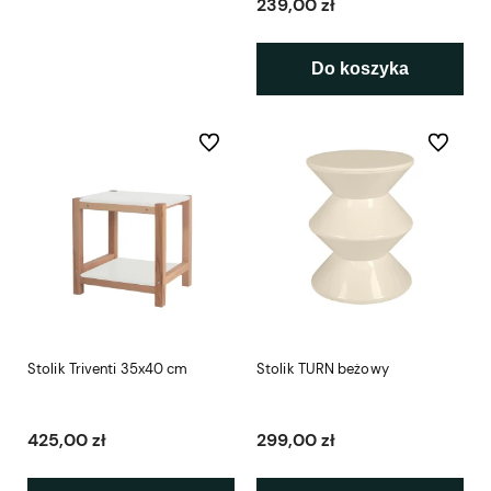
239,00 zł
Do koszyka
Do ulubionych
Do ulubio
Stolik Triventi 35x40 cm
Stolik TURN beżowy
425,00 zł
299,00 zł