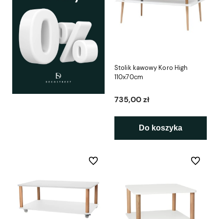
Stolik kawowy Koro High
110x70cm
735,00 zł
Do koszyka
Do ulubionych
Do ulubio