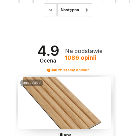
51
4.9
Na podstawie
1086
opinii
Ocena
Jak zbieramy opinie?
podgląd
Liliana