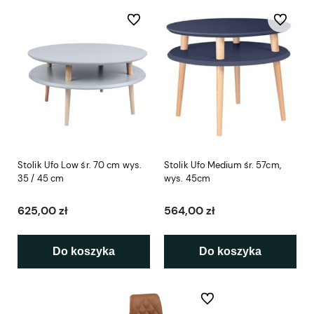
Do ulubionych
Do ulubio
Stolik Ufo Low śr. 70 cm wys.
Stolik Ufo Medium śr. 57cm,
35 / 45 cm
wys. 45cm
625,00 zł
564,00 zł
Do koszyka
Do koszyka
Do ulubionych