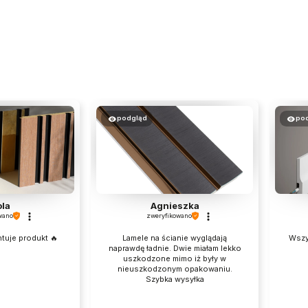
podgląd
po
ola
Agnieszka
wano
zweryfikowano
ntuje produkt 🔥
Lamele na ścianie wyglądają
Wszy
naprawdę ładnie. Dwie miałam lekko
uszkodzone mimo iż były w
nieuszkodzonym opakowaniu.
Szybka wysyłka