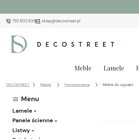
792 802 839
sklep@decostreet.pl
Meble
Lamele
DECOSTREET
Meble
Pomieszczenia
Meble do sypialni
Menu
Lamele
Panele ścienne
Listwy