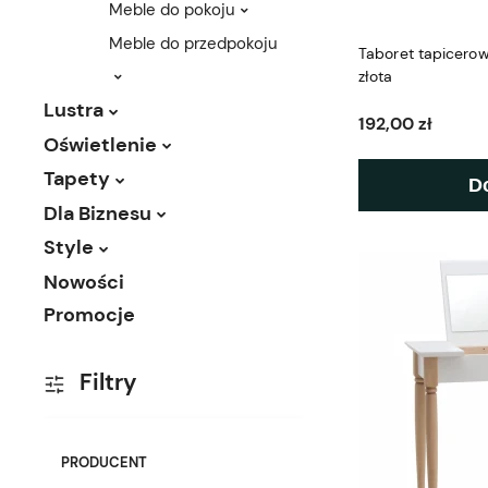
Meble do pokoju
Meble do przedpokoju
Taboret tapicero
złota
Lustra
192,00 zł
Oświetlenie
Tapety
D
Dla Biznesu
Style
Nowości
Promocje
Filtry
PRODUCENT