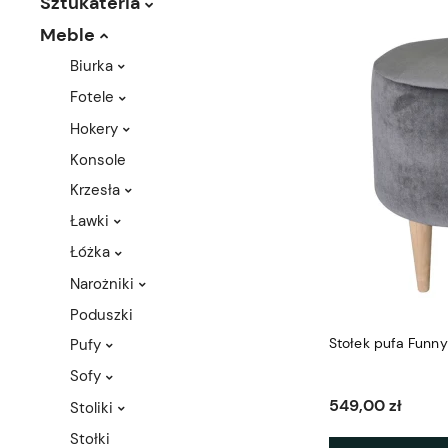
Sztukateria
Meble
Biurka
Fotele
Hokery
Konsole
Krzesła
Ławki
Łóżka
Narożniki
Poduszki
Stołek pufa Funn
Pufy
Sofy
549,00 zł
Stoliki
Stołki