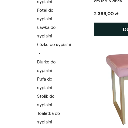
cm Mp Nidzica
sypialni
Fotel do
2 399,00 zł
sypialni
Ławka do
D
sypialni
Łóżko do sypialni
Biurko do
sypialni
Pufa do
sypialni
Stolik do
sypialni
Toaletka do
sypialni