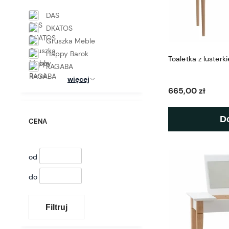
DAS
DKATOS
Gruszka Meble
Happy Barok
Toaletka z luster
RAGABA
więcej
665,00 zł
D
CENA
od
do
Filtruj