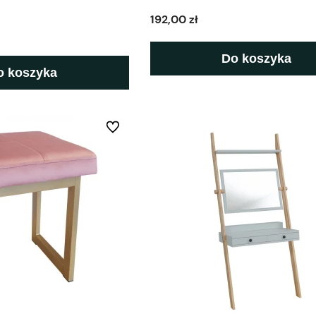
192,00 zł
Do koszyka
o koszyka
Do ulubionych