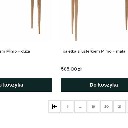
kiem Mimo - duża
Toaletka z lusterkiem Mimo - mała
565,00 zł
o koszyka
Do koszyka
1
...
19
20
21