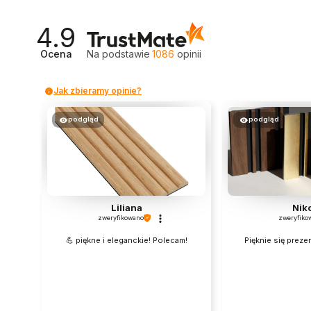
4.9
Ocena
Na podstawie
1086
opinii
Jak zbieramy opinie?
podgląd
podgląd
Liliana
Nik
zweryfikowano
zweryfiko
💪 piękne i eleganckie! Polecam!
Pięknie się preze