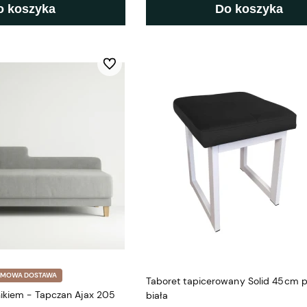
o koszyka
Do koszyka
Do ulubionych
RMOWA DOSTAWA
Taboret tapicerowany Solid 45cm 
nikiem - Tapczan Ajax 205
biała