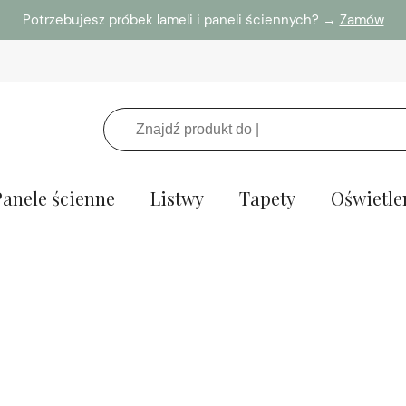
Potrzebujesz próbek lameli i paneli ściennych? →
Zamów
Panele ścienne
Listwy
Tapety
Oświetle