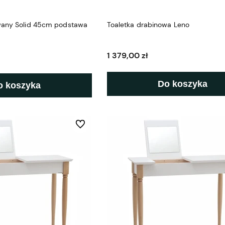
wany Solid 45cm podstawa
Toaletka drabinowa Leno
1 379,00 zł
Do koszyka
o koszyka
Do ulubionych