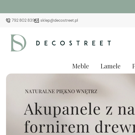
792 802 839
sklep@decostreet.pl
Meble
Lamele