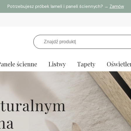
Potrzebujesz próbek lameli i paneli ściennych? →
Zamów
Panele ścienne
Listwy
Tapety
Oświetle