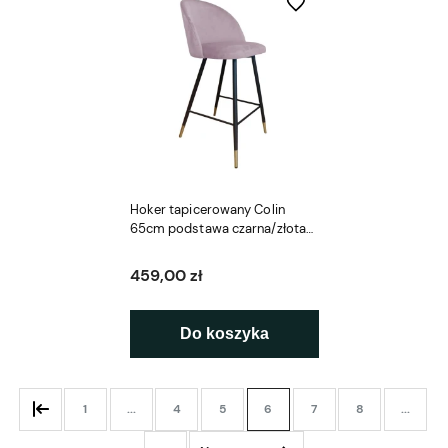
Do ulubionych
Hoker tapicerowany Colin
65cm podstawa czarna/złota
metalowa
459,00 zł
Do koszyka
1
...
4
5
6
7
8
...