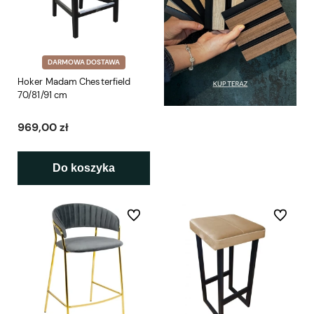
DARMOWA DOSTAWA
Hoker Madam Chesterfield
70/81/91 cm
969,00 zł
Do koszyka
Do ulubionych
Do ulubio