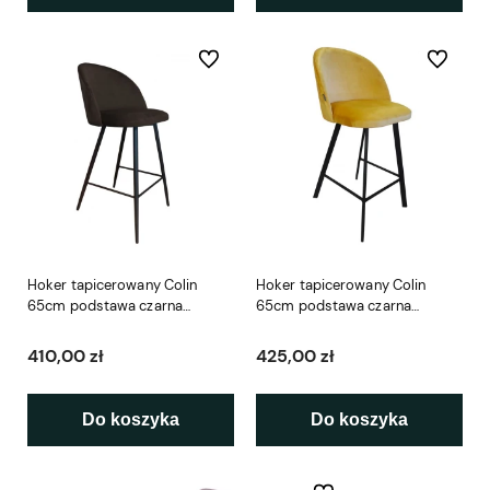
Do ulubionych
Do ulubio
Hoker tapicerowany Colin
Hoker tapicerowany Colin
65cm podstawa czarna
65cm podstawa czarna
metalowa
metalowa profil
410,00 zł
425,00 zł
Do koszyka
Do koszyka