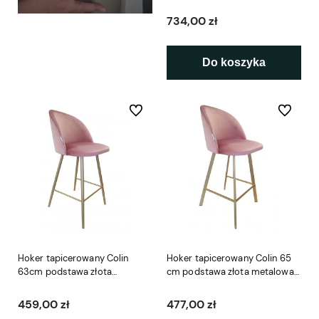
podstawa złota
734,00 zł
Do koszyka
Do ulubionych
Do ulubio
Hoker tapicerowany Colin
Hoker tapicerowany Colin 65
63cm podstawa złota
cm podstawa złota metalowa
metalowa
profil
459,00 zł
477,00 zł