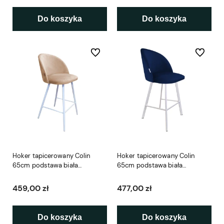
Do koszyka
Do koszyka
Do ulubionych
Do ulubio
Hoker tapicerowany Colin
Hoker tapicerowany Colin
65cm podstawa biała
65cm podstawa biała
metalowa
metalowa profil
459,00 zł
477,00 zł
Do koszyka
Do koszyka