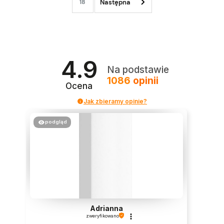
18
4.9
Na podstawie
1086
opinii
Ocena
Jak zbieramy opinie?
podgląd
Adrianna
zweryfikowano