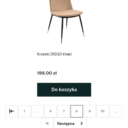
Krzesło DIEGO khaki
199,00 zł
Do koszyka
1
...
6
7
8
9
10
...
18