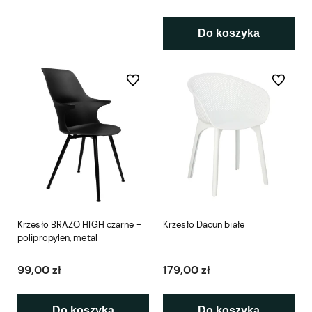
Do koszyka
Do ulubionych
Do ulubio
Krzesło BRAZO HIGH czarne -
Krzesło Dacun białe
polipropylen, metal
99,00 zł
179,00 zł
Do koszyka
Do koszyka