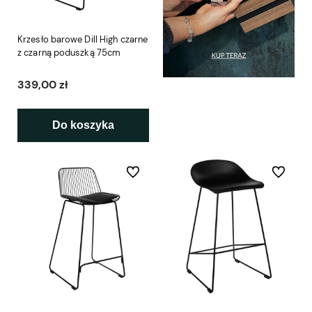
Krzesło barowe Dill High czarne
z czarną poduszką 75cm
339,00 zł
Do koszyka
Do ulubionych
Do ulubio