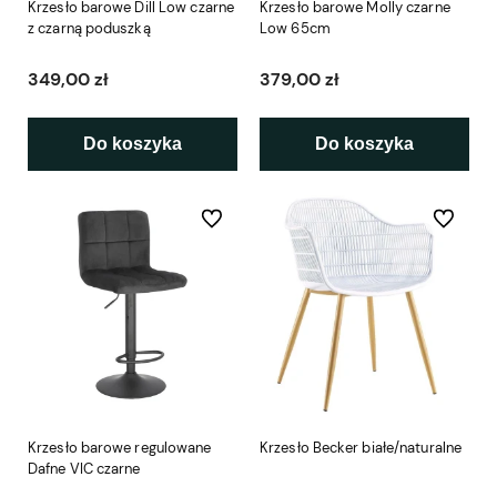
Krzesło barowe Dill Low czarne
Krzesło barowe Molly czarne
z czarną poduszką
Low 65cm
349,00 zł
379,00 zł
Do koszyka
Do koszyka
Do ulubionych
Do ulubio
Krzesło barowe regulowane
Krzesło Becker białe/naturalne
Dafne VIC czarne