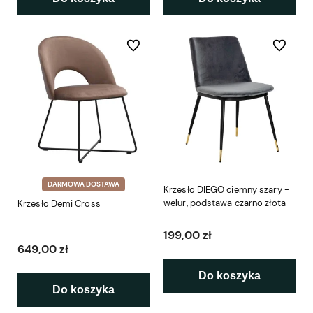
Do ulubionych
Do ulubio
DARMOWA DOSTAWA
Krzesło DIEGO ciemny szary -
welur, podstawa czarno złota
Krzesło Demi Cross
199,00 zł
649,00 zł
Do koszyka
Do koszyka