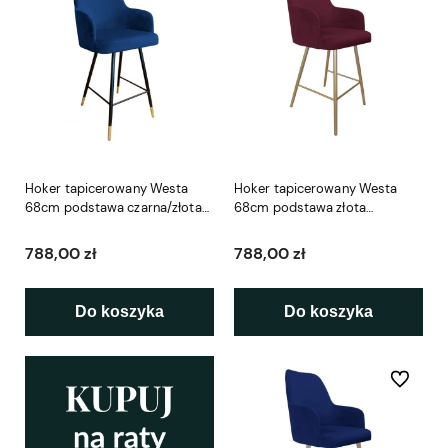
Hoker tapicerowany Westa
Hoker tapicerowany Westa
68cm podstawa czarna/złota
68cm podstawa złota
metalowa
metalowa
788,00 zł
788,00 zł
Do koszyka
Do koszyka
Do ulubio