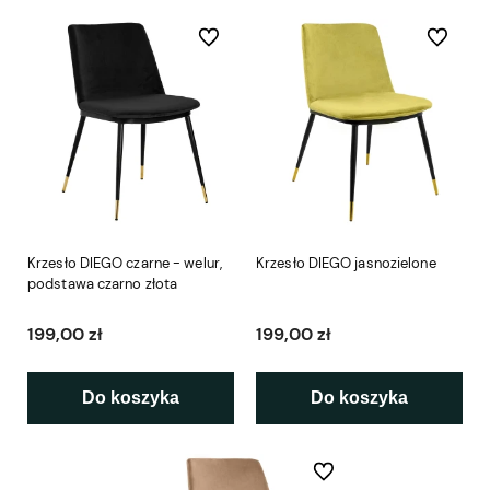
Do ulubionych
Do ulubio
Krzesło DIEGO czarne - welur,
Krzesło DIEGO jasnozielone
podstawa czarno złota
199,00 zł
199,00 zł
Do koszyka
Do koszyka
Do ulubionych