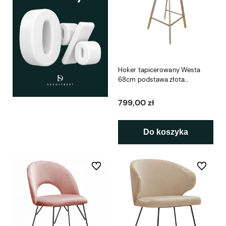
Hoker tapicerowany Westa
68cm podstawa złota
metalowa profil
799,00 zł
Do koszyka
Do ulubionych
Do ulubio