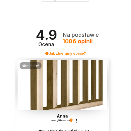
4.9
Na podstawie
1086
opinii
Ocena
Jak zbieramy opinie?
podgląd
Anna
zweryfikowano
Lamele pięknie wyglądają, są