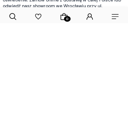
odwiedź nasz showroom we Wrocławiu przy ul.
Braniborskiej - i oceń jakość osobiście.
CZYTAJ WIĘCEJ
Lamele drewniane i panele ścienne
- wyposażenie wnętrz Wrocław |
DECOSTREET
Działamy od 2012 roku
Zamów próbkę
Sprawdzona jakość i obsługa
Sprawdź przed zakupe
Specjalizujemy się przede wszystkim w
lamelach
drewnianych
i
panelach ściennych
- produktach, które
w sposób przemyślany i trwały zmieniają charakter
każdego pomieszczenia. W ofercie znajdziesz klasyczne
lamele drewniane
w starannie dobranych kolorach i
wykończeniach oraz
wodoodporne lamele i panele
ścienne
- rozwiązanie sprawdzone w łazienkach i
kuchniach, gdzie estetyka musi iść w parze z
odpornością na wilgoć. Przed zakupem możesz zamówić
próbki materiałów, by ocenić fakturę i kolor w swoim