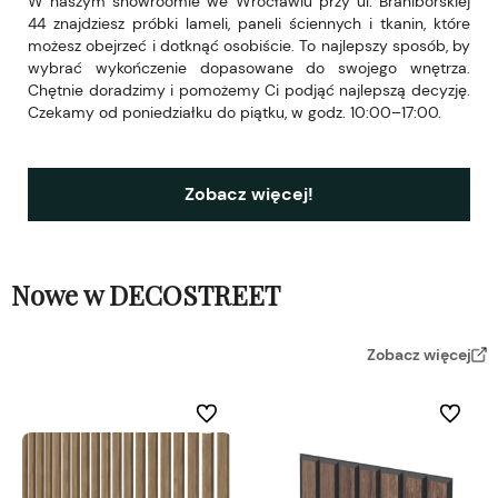
W naszym showroomie we Wrocławiu przy ul. Braniborskiej
44 znajdziesz próbki lameli, paneli ściennych i tkanin, które
możesz obejrzeć i dotknąć osobiście. To najlepszy sposób, by
wybrać wykończenie dopasowane do swojego wnętrza.
Chętnie doradzimy i pomożemy Ci podjąć najlepszą decyzję.
Czekamy od poniedziałku do piątku, w godz. 10:00–17:00.
Zobacz więcej!
Nowe w DECOSTREET
Zobacz więcej
Do ulubionych
Do ulubi