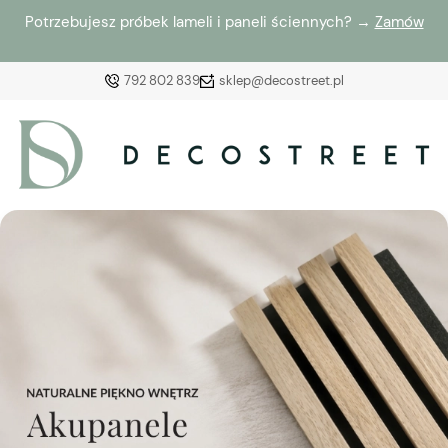
Potrzebujesz próbek lameli i paneli ściennych? →
Zamów
792 802 839
sklep@decostreet.pl
Zaloguj się
Załóż konto
Wybierz coś dla siebie z naszej aktualnej oferty lub
zaloguj się, aby przywrócić dodane produkty do listy
z poprzedniej sesji.