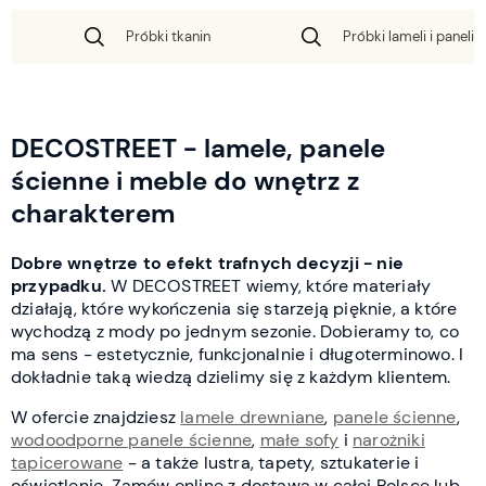
Próbki tkanin
Próbki lameli i paneli 
DECOSTREET - lamele, panele
ścienne i meble do wnętrz z
charakterem
Dobre wnętrze to efekt trafnych decyzji - nie
przypadku.
W DECOSTREET wiemy, które materiały
działają, które wykończenia się starzeją pięknie, a które
wychodzą z mody po jednym sezonie. Dobieramy to, co
ma sens - estetycznie, funkcjonalnie i długoterminowo. I
dokładnie taką wiedzą dzielimy się z każdym klientem.
W ofercie znajdziesz
lamele drewniane
,
panele ścienne
,
wodoodporne panele ścienne
,
małe sofy
i
narożniki
tapicerowane
- a także lustra, tapety, sztukaterie i
oświetlenie. Zamów online z dostawą w całej Polsce lub