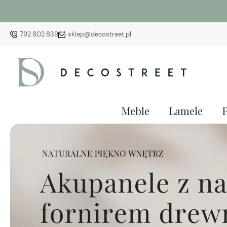
792 802 839
sklep@decostreet.pl
Meble
Lamele