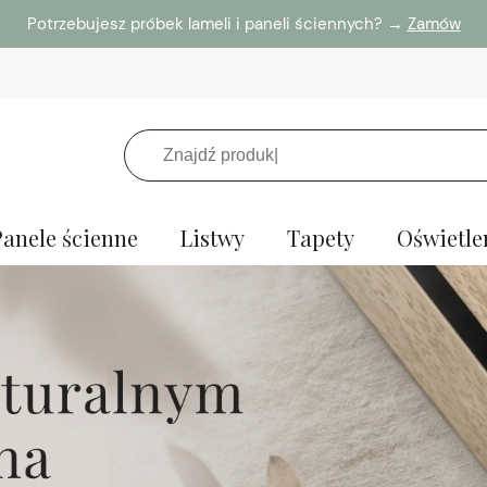
Potrzebujesz próbek lameli i paneli ściennych? →
Zamów
Panele ścienne
Listwy
Tapety
Oświetle