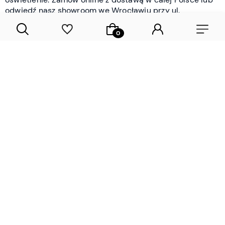
odwiedź nasz showroom we Wrocławiu przy ul.
Braniborskiej - i oceń jakość osobiście.
CZYTAJ WIĘCEJ
Lamele drewniane i panele ścienne
- wyposażenie wnętrz Wrocław |
DECOSTREET
Działamy od 2012 roku
Zamów próbkę
Sprawdzona jakość i obsługa
Sprawdź przed zakupe
Specjalizujemy się przede wszystkim w
lamelach
drewnianych
i
panelach ściennych
- produktach, które
w sposób przemyślany i trwały zmieniają charakter
każdego pomieszczenia. W ofercie znajdziesz klasyczne
lamele drewniane
w starannie dobranych kolorach i
wykończeniach oraz
wodoodporne lamele i panele
ścienne
- rozwiązanie sprawdzone w łazienkach i
kuchniach, gdzie estetyka musi iść w parze z
odpornością na wilgoć. Przed zakupem możesz zamówić
próbki materiałów, by ocenić fakturę i kolor w swoim