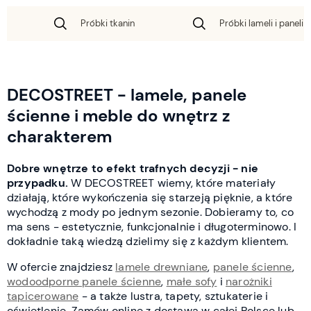
Próbki tkanin
Próbki lameli i paneli 
DECOSTREET - lamele, panele
ścienne i meble do wnętrz z
charakterem
Dobre wnętrze to efekt trafnych decyzji - nie
przypadku.
W DECOSTREET wiemy, które materiały
działają, które wykończenia się starzeją pięknie, a które
wychodzą z mody po jednym sezonie. Dobieramy to, co
ma sens - estetycznie, funkcjonalnie i długoterminowo. I
dokładnie taką wiedzą dzielimy się z każdym klientem.
W ofercie znajdziesz
lamele drewniane
,
panele ścienne
,
wodoodporne panele ścienne
,
małe sofy
i
narożniki
tapicerowane
- a także lustra, tapety, sztukaterie i
oświetlenie. Zamów online z dostawą w całej Polsce lub