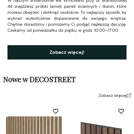
W naszym showroomie we Wrocławiu przy ul. Braniborskiej
44 znajdziesz próbki lameli, paneli ściennych i tkanin, które
możesz obejrzeć i dotknąć osobiście. To najlepszy sposób, by
wybrać wykończenie dopasowane do swojego wnętrza.
Chętnie doradzimy i pomożemy Ci podjąć najlepszą decyzję.
Czekamy od poniedziałku do piątku, w godz. 10:00–17:00.
Zobacz więcej!
Nowe w DECOSTREET
Zobacz więcej
Do ulubionych
Do ulubi