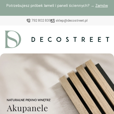
Potrzebujesz próbek lameli i paneli ściennych? →
Zamów
792 802 839
sklep@decostreet.pl
Zaloguj się
Załóż konto
Wybierz coś dla siebie z naszej aktualnej oferty lub
zaloguj się, aby przywrócić dodane produkty do listy
z poprzedniej sesji.