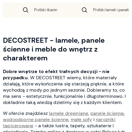
Próbki tkanin
Próbki lameli i paneli 
DECOSTREET - lamele, panele
ścienne i meble do wnętrz z
charakterem
Dobre wnętrze to efekt trafnych decyzji - nie
przypadku.
W DECOSTREET wiemy, które materiały
działają, które wykończenia się starzeją pięknie, a które
wychodzą z mody po jednym sezonie. Dobieramy to, co
ma sens - estetycznie, funkcjonalnie i długoterminowo. I
dokładnie taką wiedzą dzielimy się z każdym klientem.
W ofercie znajdziesz
lamele drewniane
,
panele ścienne
,
wodoodporne panele ścienne
,
małe sofy
i
narożniki
tapicerowane
- a także lustra, tapety, sztukaterie i
oświetlenie. Zamów online z dostawą w całej Polsce lub