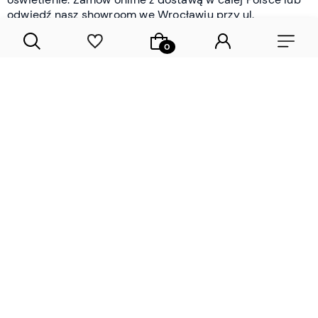
odwiedź nasz showroom we Wrocławiu przy ul.
Braniborskiej - i oceń jakość osobiście.
CZYTAJ WIĘCEJ
Lamele drewniane i panele ścienne
- wyposażenie wnętrz Wrocław |
DECOSTREET
Działamy od 2012 roku
Zamów próbkę
Sprawdzona jakość i obsługa
Sprawdź przed zakupe
Specjalizujemy się przede wszystkim w
lamelach
drewnianych
i
panelach ściennych
- produktach, które
w sposób przemyślany i trwały zmieniają charakter
każdego pomieszczenia. W ofercie znajdziesz klasyczne
lamele drewniane
w starannie dobranych kolorach i
wykończeniach oraz
wodoodporne lamele i panele
ścienne
- rozwiązanie sprawdzone w łazienkach i
kuchniach, gdzie estetyka musi iść w parze z
odpornością na wilgoć. Przed zakupem możesz zamówić
próbki materiałów, by ocenić fakturę i kolor w swoim