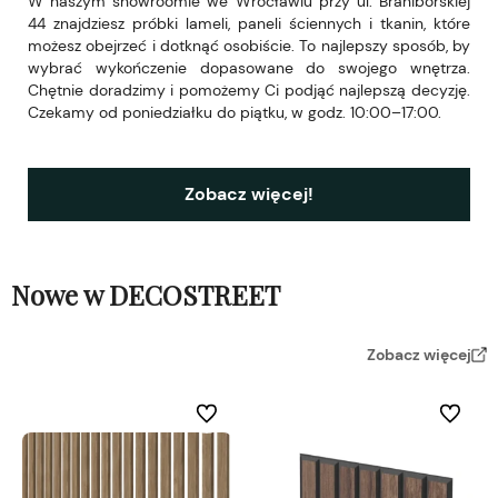
W naszym showroomie we Wrocławiu przy ul. Braniborskiej
44 znajdziesz próbki lameli, paneli ściennych i tkanin, które
możesz obejrzeć i dotknąć osobiście. To najlepszy sposób, by
wybrać wykończenie dopasowane do swojego wnętrza.
Chętnie doradzimy i pomożemy Ci podjąć najlepszą decyzję.
Czekamy od poniedziałku do piątku, w godz. 10:00–17:00.
Zobacz więcej!
Nowe w DECOSTREET
Zobacz więcej
Do ulubionych
Do ulubi