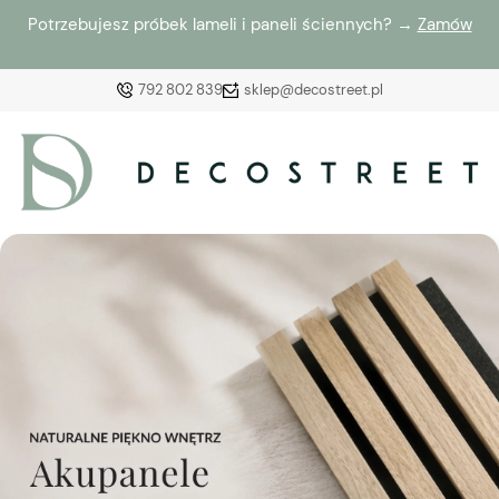
Potrzebujesz próbek lameli i paneli ściennych? →
Zamów
792 802 839
sklep@decostreet.pl
Zaloguj się
Załóż konto
Wybierz coś dla siebie z naszej aktualnej oferty lub
zaloguj się, aby przywrócić dodane produkty do listy
z poprzedniej sesji.