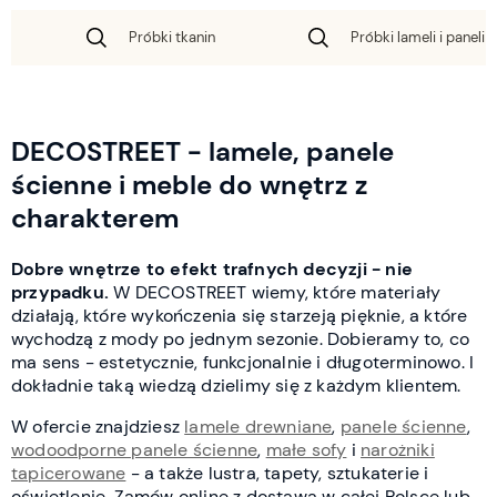
Próbki tkanin
Próbki lameli i paneli 
DECOSTREET - lamele, panele
ścienne i meble do wnętrz z
charakterem
Dobre wnętrze to efekt trafnych decyzji - nie
przypadku.
W DECOSTREET wiemy, które materiały
działają, które wykończenia się starzeją pięknie, a które
wychodzą z mody po jednym sezonie. Dobieramy to, co
ma sens - estetycznie, funkcjonalnie i długoterminowo. I
dokładnie taką wiedzą dzielimy się z każdym klientem.
W ofercie znajdziesz
lamele drewniane
,
panele ścienne
,
wodoodporne panele ścienne
,
małe sofy
i
narożniki
tapicerowane
- a także lustra, tapety, sztukaterie i
oświetlenie. Zamów online z dostawą w całej Polsce lub