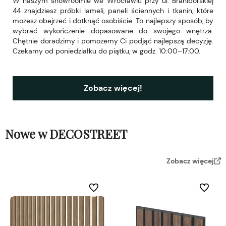
W naszym showroomie we Wrocławiu przy ul. Braniborskiej
44 znajdziesz próbki lameli, paneli ściennych i tkanin, które
możesz obejrzeć i dotknąć osobiście. To najlepszy sposób, by
wybrać wykończenie dopasowane do swojego wnętrza.
Chętnie doradzimy i pomożemy Ci podjąć najlepszą decyzję.
Czekamy od poniedziałku do piątku, w godz. 10:00–17:00.
Zobacz więcej!
Nowe w DECOSTREET
Zobacz więcej
Do ulubionych
Do ulubi