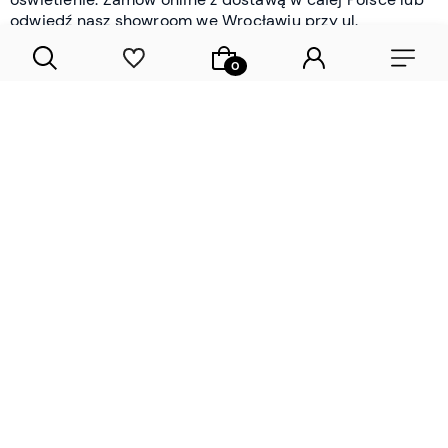
odwiedź nasz showroom we Wrocławiu przy ul.
Braniborskiej - i oceń jakość osobiście.
CZYTAJ WIĘCEJ
Lamele drewniane i panele ścienne
- wyposażenie wnętrz Wrocław |
DECOSTREET
Działamy od 2012 roku
Zamów próbkę
Sprawdzona jakość i obsługa
Sprawdź przed zakupe
Specjalizujemy się przede wszystkim w
lamelach
drewnianych
i
panelach ściennych
- produktach, które
w sposób przemyślany i trwały zmieniają charakter
każdego pomieszczenia. W ofercie znajdziesz klasyczne
lamele drewniane
w starannie dobranych kolorach i
wykończeniach oraz
wodoodporne lamele i panele
ścienne
- rozwiązanie sprawdzone w łazienkach i
kuchniach, gdzie estetyka musi iść w parze z
odpornością na wilgoć. Przed zakupem możesz zamówić
próbki materiałów, by ocenić fakturę i kolor w swoim