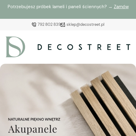
Potrzebujesz próbek lameli i paneli ściennych? →
Zamów
792 802 839
sklep@decostreet.pl
Zaloguj się
Załóż konto
Wybierz coś dla siebie z naszej aktualnej oferty lub
zaloguj się, aby przywrócić dodane produkty do listy
z poprzedniej sesji.