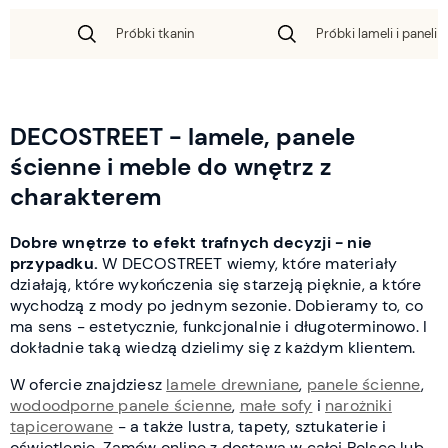
Próbki tkanin
Próbki lameli i paneli 
DECOSTREET - lamele, panele
ścienne i meble do wnętrz z
charakterem
Dobre wnętrze to efekt trafnych decyzji - nie
przypadku.
W DECOSTREET wiemy, które materiały
działają, które wykończenia się starzeją pięknie, a które
wychodzą z mody po jednym sezonie. Dobieramy to, co
ma sens - estetycznie, funkcjonalnie i długoterminowo. I
dokładnie taką wiedzą dzielimy się z każdym klientem.
W ofercie znajdziesz
lamele drewniane
,
panele ścienne
,
wodoodporne panele ścienne
,
małe sofy
i
narożniki
tapicerowane
- a także lustra, tapety, sztukaterie i
oświetlenie. Zamów online z dostawą w całej Polsce lub