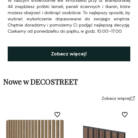
W naszym showroomie we Wrocławiu przy ul. Braniborskiej
44 znajdziesz próbki lameli, paneli ściennych i tkanin, które
możesz obejrzeć i dotknąć osobiście. To najlepszy sposób, by
wybrać wykończenie dopasowane do swojego wnętrza.
Chętnie doradzimy i pomożemy Ci podjąć najlepszą decyzję.
Czekamy od poniedziałku do piątku, w godz. 10:00–17:00.
Zobacz więcej!
Nowe w DECOSTREET
Zobacz więcej
Do ulubionych
Do ulubi