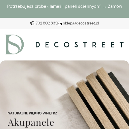
Potrzebujesz próbek lameli i paneli ściennych? →
Zamów
792 802 839
sklep@decostreet.pl
Zaloguj się
Załóż konto
Wybierz coś dla siebie z naszej aktualnej oferty lub
zaloguj się, aby przywrócić dodane produkty do listy
z poprzedniej sesji.