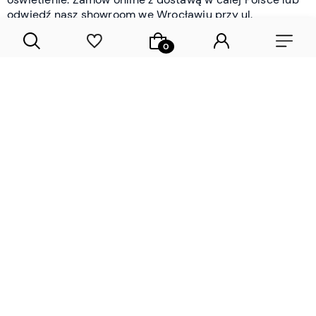
odwiedź nasz showroom we Wrocławiu przy ul.
Braniborskiej - i oceń jakość osobiście.
CZYTAJ WIĘCEJ
Lamele drewniane i panele ścienne
- wyposażenie wnętrz Wrocław |
DECOSTREET
Działamy od 2012 roku
Zamów próbkę
Sprawdzona jakość i obsługa
Sprawdź przed zakupe
Specjalizujemy się przede wszystkim w
lamelach
drewnianych
i
panelach ściennych
- produktach, które
w sposób przemyślany i trwały zmieniają charakter
każdego pomieszczenia. W ofercie znajdziesz klasyczne
lamele drewniane
w starannie dobranych kolorach i
wykończeniach oraz
wodoodporne lamele i panele
ścienne
- rozwiązanie sprawdzone w łazienkach i
kuchniach, gdzie estetyka musi iść w parze z
odpornością na wilgoć. Przed zakupem możesz zamówić
próbki materiałów, by ocenić fakturę i kolor w swoim