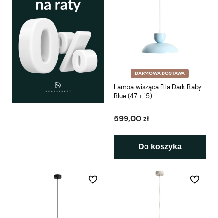
DARMOWA DOSTAWA
Lampa wisząca Ella Dark Baby
Blue (47 + 15)
599,00 zł
Do koszyka
Do ulubionych
Do ulubio