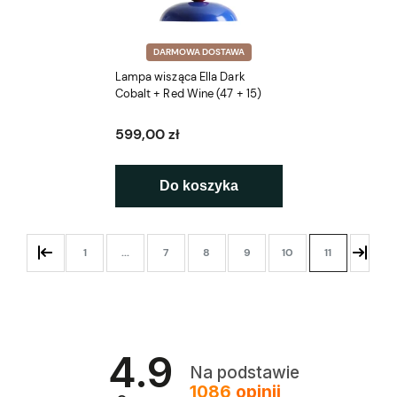
DARMOWA DOSTAWA
Lampa wisząca Ella Dark
Cobalt + Red Wine (47 + 15)
599,00 zł
Do koszyka
1
...
7
8
9
10
11
4.9
Na podstawie
1086
opinii