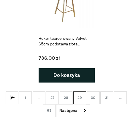
Hoker tapicerowany Velvet
65cm podstawa złota
metalowa profil
736,00 zł
Do koszyka
1
...
27
28
29
30
31
...
63