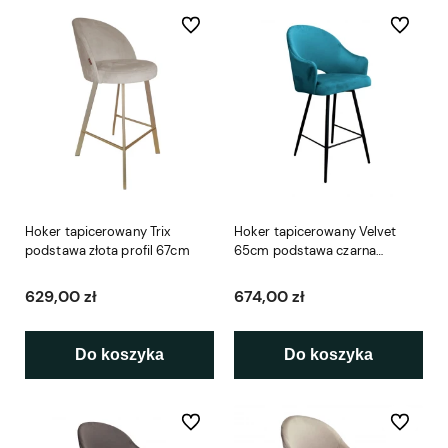
Do ulubionych
Do ulubio
Hoker tapicerowany Trix
Hoker tapicerowany Velvet
podstawa złota profil 67cm
65cm podstawa czarna
metalowa
629,00 zł
674,00 zł
Do koszyka
Do koszyka
Do ulubionych
Do ulubio