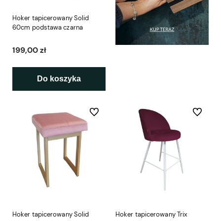
Hoker tapicerowany Solid
60cm podstawa czarna
199,00 zł
Do koszyka
Do ulubionych
Do ulubio
Hoker tapicerowany Solid
Hoker tapicerowany Trix