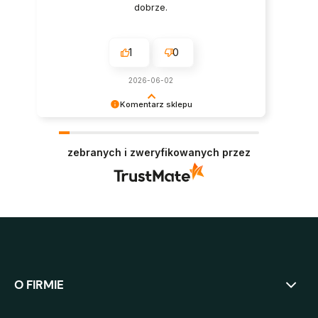
dobrze.
1
0
2026-06-02
Komentarz sklepu
Bardzo dziękujemy za zaufanie i pozytywną
opinię. Oby panele służyły jak najdłużej i
zebranych i zweryfikowanych przez
niezmiennie cieszyły oko. Pozdrawiamy :)
O FIRMIE