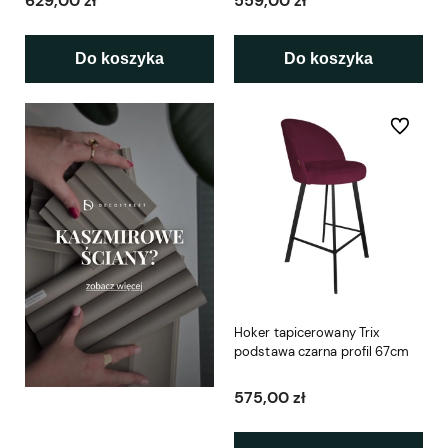
629,00 zł
559,00 zł
Do koszyka
Do koszyka
Do ulubio
Hoker tapicerowany Trix
podstawa czarna profil 67cm
575,00 zł