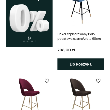
Hoker tapicerowany Polo
podstawa czarna/złota 68cm
798,00 zł
Do koszyka
Do ulubionych
Do ulubio