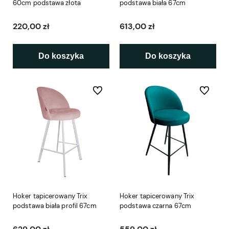
60cm podstawa złota
podstawa biała 67cm
220,00 zł
613,00 zł
Do koszyka
Do koszyka
Do ulubionych
Do ulubio
Hoker tapicerowany Trix
Hoker tapicerowany Trix
podstawa biała profil 67cm
podstawa czarna 67cm