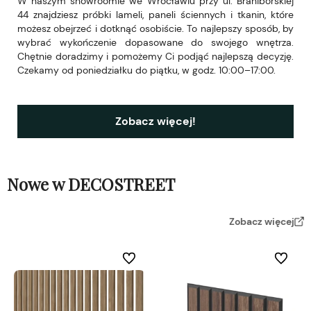
W naszym showroomie we Wrocławiu przy ul. Braniborskiej
44 znajdziesz próbki lameli, paneli ściennych i tkanin, które
możesz obejrzeć i dotknąć osobiście. To najlepszy sposób, by
wybrać wykończenie dopasowane do swojego wnętrza.
Chętnie doradzimy i pomożemy Ci podjąć najlepszą decyzję.
Czekamy od poniedziałku do piątku, w godz. 10:00–17:00.
Zobacz więcej!
Nowe w DECOSTREET
Zobacz więcej
Do ulubionych
Do ulubi