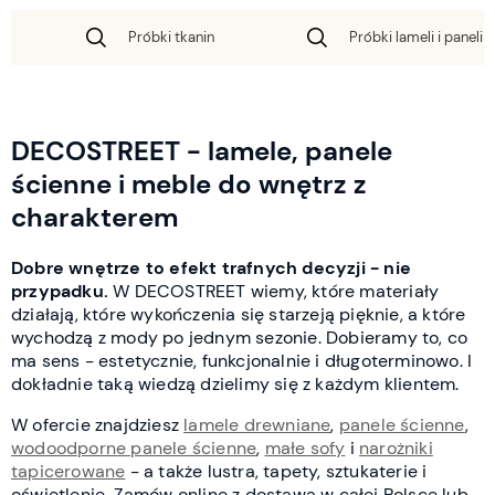
Próbki tkanin
Próbki lameli i paneli 
DECOSTREET - lamele, panele
ścienne i meble do wnętrz z
charakterem
Dobre wnętrze to efekt trafnych decyzji - nie
przypadku.
W DECOSTREET wiemy, które materiały
działają, które wykończenia się starzeją pięknie, a które
wychodzą z mody po jednym sezonie. Dobieramy to, co
ma sens - estetycznie, funkcjonalnie i długoterminowo. I
dokładnie taką wiedzą dzielimy się z każdym klientem.
W ofercie znajdziesz
lamele drewniane
,
panele ścienne
,
wodoodporne panele ścienne
,
małe sofy
i
narożniki
tapicerowane
- a także lustra, tapety, sztukaterie i
oświetlenie. Zamów online z dostawą w całej Polsce lub