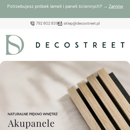
Potrzebujesz próbek lameli i paneli ściennych? →
Zamów
792 802 839
sklep@decostreet.pl
Zaloguj się
Załóż konto
Wybierz coś dla siebie z naszej aktualnej oferty lub
zaloguj się, aby przywrócić dodane produkty do listy
z poprzedniej sesji.