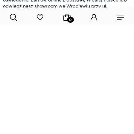
odwiedź nasz showroom we Wrocławiu przy ul.
Braniborskiej - i oceń jakość osobiście.
CZYTAJ WIĘCEJ
Lamele drewniane i panele ścienne
- wyposażenie wnętrz Wrocław |
DECOSTREET
Działamy od 2012 roku
Zamów próbkę
Sprawdzona jakość i obsługa
Sprawdź przed zakupe
Specjalizujemy się przede wszystkim w
lamelach
drewnianych
i
panelach ściennych
- produktach, które
w sposób przemyślany i trwały zmieniają charakter
każdego pomieszczenia. W ofercie znajdziesz klasyczne
lamele drewniane
w starannie dobranych kolorach i
wykończeniach oraz
wodoodporne lamele i panele
ścienne
- rozwiązanie sprawdzone w łazienkach i
kuchniach, gdzie estetyka musi iść w parze z
odpornością na wilgoć. Przed zakupem możesz zamówić
próbki materiałów, by ocenić fakturę i kolor w swoim