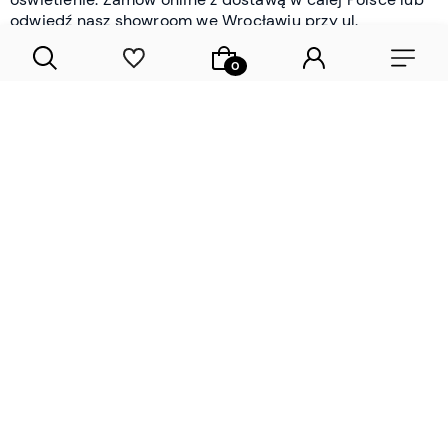
odwiedź nasz showroom we Wrocławiu przy ul.
Braniborskiej - i oceń jakość osobiście.
CZYTAJ WIĘCEJ
Lamele drewniane i panele ścienne
- wyposażenie wnętrz Wrocław |
DECOSTREET
Działamy od 2012 roku
Zamów próbkę
Sprawdzona jakość i obsługa
Sprawdź przed zakupe
Specjalizujemy się przede wszystkim w
lamelach
drewnianych
i
panelach ściennych
- produktach, które
w sposób przemyślany i trwały zmieniają charakter
każdego pomieszczenia. W ofercie znajdziesz klasyczne
lamele drewniane
w starannie dobranych kolorach i
wykończeniach oraz
wodoodporne lamele i panele
ścienne
- rozwiązanie sprawdzone w łazienkach i
kuchniach, gdzie estetyka musi iść w parze z
odpornością na wilgoć. Przed zakupem możesz zamówić
próbki materiałów, by ocenić fakturę i kolor w swoim