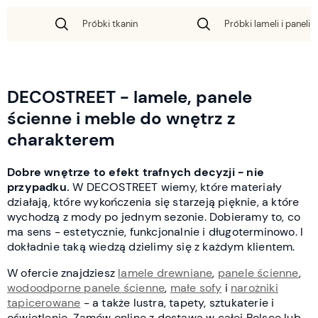
Próbki tkanin
Próbki lameli i paneli 
DECOSTREET - lamele, panele
ścienne i meble do wnętrz z
charakterem
Dobre wnętrze to efekt trafnych decyzji - nie
przypadku.
W DECOSTREET wiemy, które materiały
działają, które wykończenia się starzeją pięknie, a które
wychodzą z mody po jednym sezonie. Dobieramy to, co
ma sens - estetycznie, funkcjonalnie i długoterminowo. I
dokładnie taką wiedzą dzielimy się z każdym klientem.
W ofercie znajdziesz
lamele drewniane
,
panele ścienne
,
wodoodporne panele ścienne
,
małe sofy
i
narożniki
tapicerowane
- a także lustra, tapety, sztukaterie i
oświetlenie. Zamów online z dostawą w całej Polsce lub