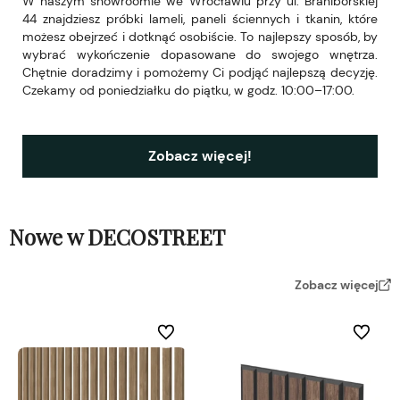
W naszym showroomie we Wrocławiu przy ul. Braniborskiej
44 znajdziesz próbki lameli, paneli ściennych i tkanin, które
możesz obejrzeć i dotknąć osobiście. To najlepszy sposób, by
wybrać wykończenie dopasowane do swojego wnętrza.
Chętnie doradzimy i pomożemy Ci podjąć najlepszą decyzję.
Czekamy od poniedziałku do piątku, w godz. 10:00–17:00.
Zobacz więcej!
Nowe w DECOSTREET
Zobacz więcej
Do ulubionych
Do ulubi