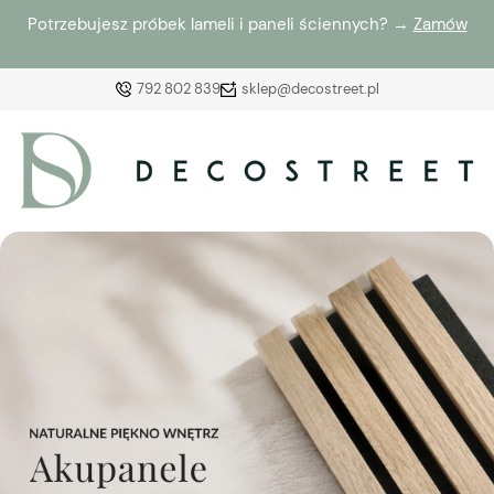
Potrzebujesz próbek lameli i paneli ściennych? →
Zamów
792 802 839
sklep@decostreet.pl
Zaloguj się
Załóż konto
Wybierz coś dla siebie z naszej aktualnej oferty lub
zaloguj się, aby przywrócić dodane produkty do listy
z poprzedniej sesji.