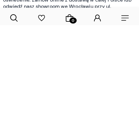
odwiedź nasz showroom we Wrocławiu przy ul.
Braniborskiej - i oceń jakość osobiście.
CZYTAJ WIĘCEJ
Lamele drewniane i panele ścienne
- wyposażenie wnętrz Wrocław |
DECOSTREET
Działamy od 2012 roku
Zamów próbkę
Sprawdzona jakość i obsługa
Sprawdź przed zakupe
Specjalizujemy się przede wszystkim w
lamelach
drewnianych
i
panelach ściennych
- produktach, które
w sposób przemyślany i trwały zmieniają charakter
każdego pomieszczenia. W ofercie znajdziesz klasyczne
lamele drewniane
w starannie dobranych kolorach i
wykończeniach oraz
wodoodporne lamele i panele
ścienne
- rozwiązanie sprawdzone w łazienkach i
kuchniach, gdzie estetyka musi iść w parze z
odpornością na wilgoć. Przed zakupem możesz zamówić
próbki materiałów, by ocenić fakturę i kolor w swoim