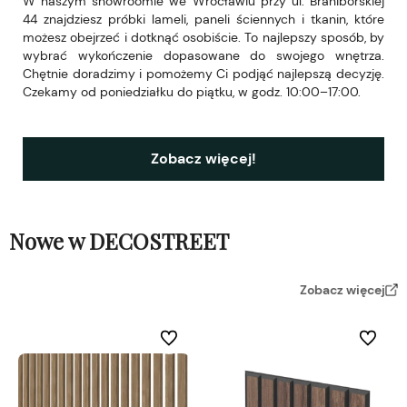
W naszym showroomie we Wrocławiu przy ul. Braniborskiej
44 znajdziesz próbki lameli, paneli ściennych i tkanin, które
możesz obejrzeć i dotknąć osobiście. To najlepszy sposób, by
wybrać wykończenie dopasowane do swojego wnętrza.
Chętnie doradzimy i pomożemy Ci podjąć najlepszą decyzję.
Czekamy od poniedziałku do piątku, w godz. 10:00–17:00.
Zobacz więcej!
Nowe w DECOSTREET
Zobacz więcej
Do ulubionych
Do ulubi