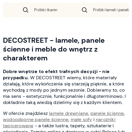
Próbki tkanin
Próbki lameli i paneli 
DECOSTREET - lamele, panele
ścienne i meble do wnętrz z
charakterem
Dobre wnętrze to efekt trafnych decyzji - nie
przypadku.
W DECOSTREET wiemy, które materiały
działają, które wykończenia się starzeją pięknie, a które
wychodzą z mody po jednym sezonie. Dobieramy to, co
ma sens - estetycznie, funkcjonalnie i długoterminowo. I
dokładnie taką wiedzą dzielimy się z każdym klientem.
W ofercie znajdziesz
lamele drewniane
,
panele ścienne
,
wodoodporne panele ścienne
,
małe sofy
i
narożniki
tapicerowane
- a także lustra, tapety, sztukaterie i
oświetlenie. Zamów online z dostawą w całej Polsce lub