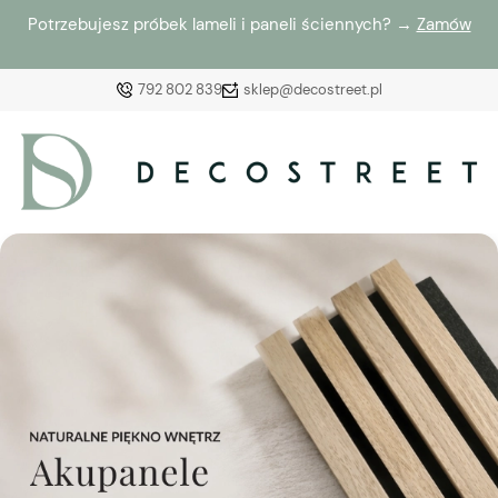
Potrzebujesz próbek lameli i paneli ściennych? →
Zamów
792 802 839
sklep@decostreet.pl
Zaloguj się
Załóż konto
Wybierz coś dla siebie z naszej aktualnej oferty lub
zaloguj się, aby przywrócić dodane produkty do listy
z poprzedniej sesji.