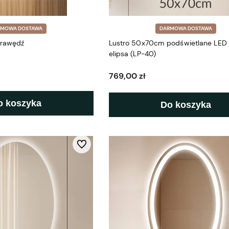
RMOWA DOSTAWA
DARMOWA DOSTAWA
 krawędź
Lustro 50x70cm podświetlane LED
elipsa (LP-40)
769,00 zł
o koszyka
Do koszyka
Do ulubionych