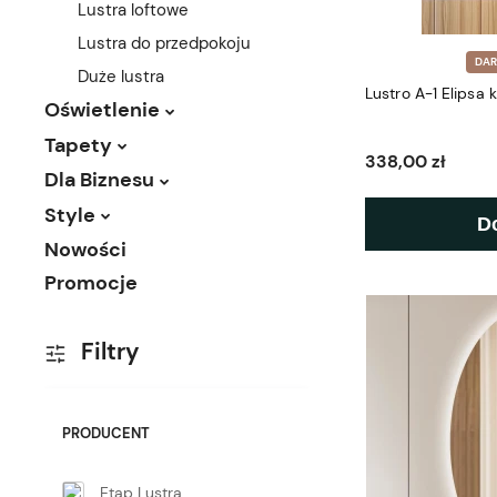
Lustra loftowe
Lustra do przedpokoju
DA
Duże lustra
Lustro A-1 Elipsa
Oświetlenie
Tapety
338,00 zł
Dla Biznesu
Style
D
Nowości
Promocje
Filtry
PRODUCENT
Etap Lustra