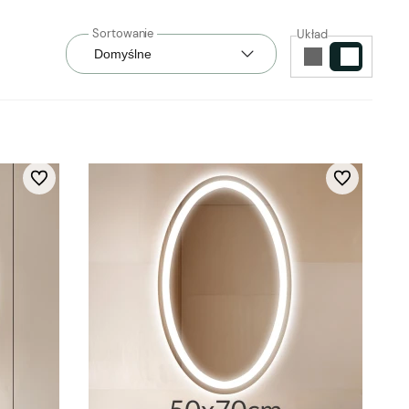
Układ
Do ulubionych
Do ulubionych