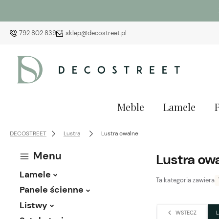
792 802 839
sklep@decostreet.pl
Meble
Lamele
DECOSTREET
Lustra
Lustra owalne
Menu
Lustra ow
Lamele
Ta kategoria zawiera
Panele ścienne
Listwy
WSTECZ