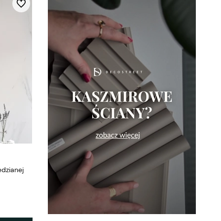
Do ulubionych
dzianej