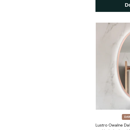
D
DA
Lustro Owalne Da