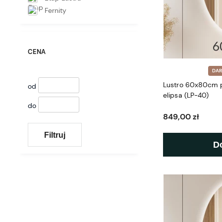
Fernity
CENA
DA
Lustro 60x80cm 
od
elipsa (LP-40)
do
849,00 zł
Filtruj
D