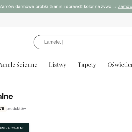
Zamów darmowe próbki tkanin i sprawdź kolor na żywo →
Zamó
Panele ścienne
Listwy
Tapety
Oświetle
alne
79
produktów
LUSTRA OWALNE