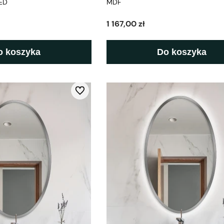
ED
MDF
1 167,00 zł
o koszyka
Do koszyka
Do ulubionych