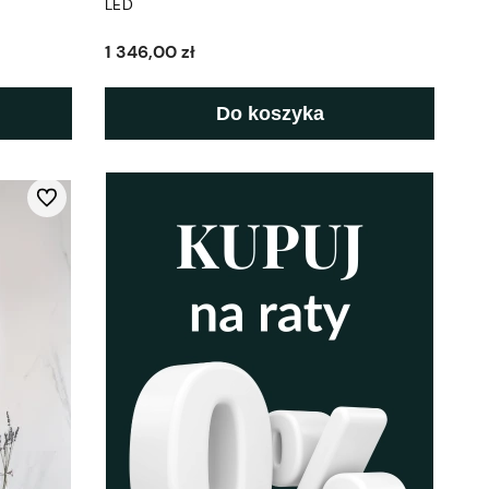
LED
1 346,00 zł
Do koszyka
Do ulubionych