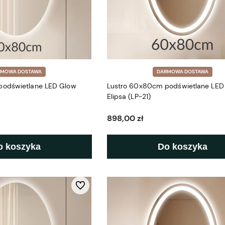
RMOWA DOSTAWA
DARMOWA DOSTAWA
podświetlane LED Glow
Lustro 60x80cm podświetlane LED
Elipsa (LP-21)
898,00 zł
o koszyka
Do koszyka
Do ulubionych