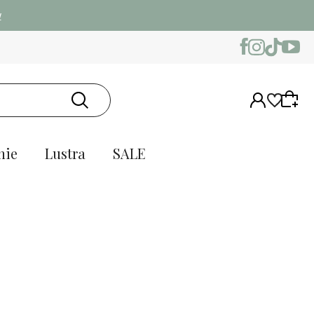
w
nie
Lustra
SALE