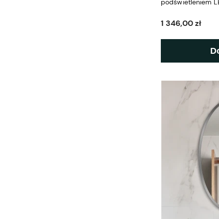
podświetleniem L
1 346,00 zł
D