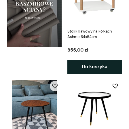
Stolik kawowy na kółkach
Ashme 64x64cm
855,00 zł
Do koszyka
Do ulubionych
Do ulubio