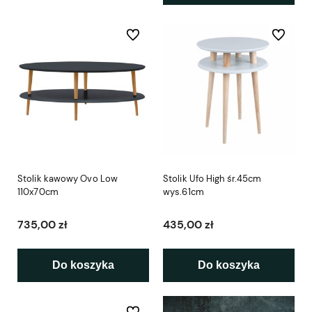
Do ulubionych
Do ulubio
Stolik kawowy Ovo Low
Stolik Ufo High śr.45cm
110x70cm
wys.61cm
735,00 zł
435,00 zł
Do koszyka
Do koszyka
Do ulubionych