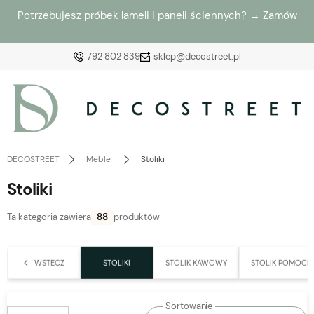
Potrzebujesz próbek lameli i paneli ściennych? →
Zamów
792 802 839
sklep@decostreet.pl
Zaloguj się
Załóż konto
DECOSTREET
Meble
Stoliki
Stoliki
Ta kategoria zawiera
88
produktów
Wybierz coś dla siebie z naszej aktualnej oferty lub
zaloguj się, aby przywrócić dodane produkty do listy
WSTECZ
STOLIKI
STOLIK KAWOWY
STOLIK POMOCN
z poprzedniej sesji.