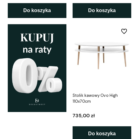
Do koszyka
Do koszyka
Do ulubio
Stolik kawowy Ovo High
110x70cm
735,00 zł
Do koszyka