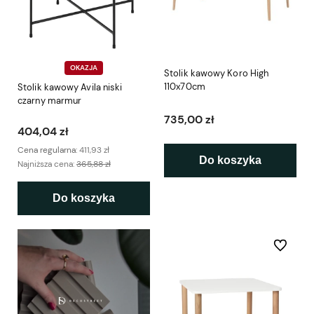
OKAZJA
Stolik kawowy Koro High
110x70cm
Stolik kawowy Avila niski
czarny marmur
735,00 zł
404,04 zł
Cena regularna:
411,93 zł
Do koszyka
Najniższa cena:
365,88 zł
Do koszyka
Do ulubio