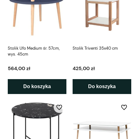
Stolik Ufo Medium śr. 57cm,
Stolik Triventi 35x40 cm
wys. 45cm
564,00 zł
425,00 zł
Do koszyka
Do koszyka
Do ulubionych
Do ulubio