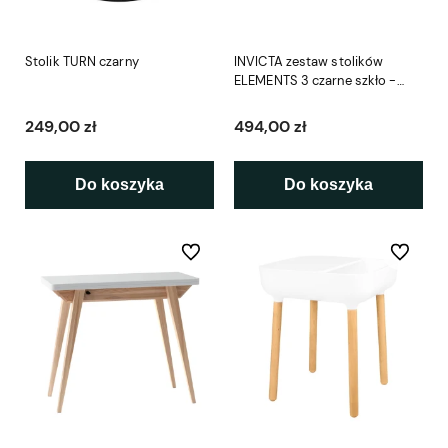
Stolik TURN czarny
INVICTA zestaw stolików
ELEMENTS 3 czarne szkło -
imitacja marmuru
249,00 zł
494,00 zł
Do koszyka
Do koszyka
Do ulubionych
Do ulubio