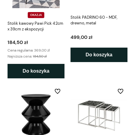
OKAZJA
Stolik PADRINO 60 - MDF,
drewno, metal
Stolik kawowy Pawi Pick 42cm
x 39cm z ekspozycji
499,00 zł
184,50 zł
Cena regularna:
369,00 zł
Do koszyka
Najniższa cena:
184,50 zł
Do koszyka
Do ulubionych
Do ulubio