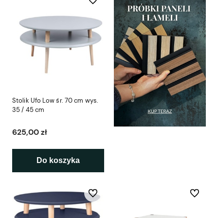
Stolik Ufo Low śr. 70 cm wys.
35 / 45 cm
625,00 zł
Do koszyka
Do ulubionych
Do ulubio