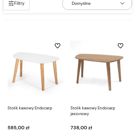
Filtry
Do ulubionych
Do ulubio
Stolik kawowy Endocarp
Stolik kawowy Endocarp
jesionowy
585,00 zł
738,00 zł