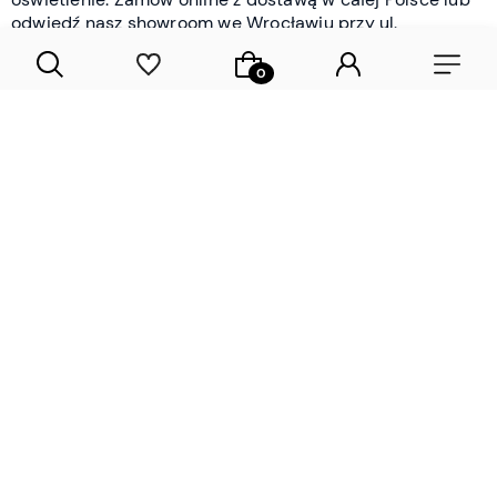
odwiedź nasz showroom we Wrocławiu przy ul.
Braniborskiej - i oceń jakość osobiście.
CZYTAJ WIĘCEJ
Lamele drewniane i panele ścienne
- wyposażenie wnętrz Wrocław |
DECOSTREET
Działamy od 2012 roku
Zamów próbkę
Sprawdzona jakość i obsługa
Sprawdź przed zakupe
Specjalizujemy się przede wszystkim w
lamelach
drewnianych
i
panelach ściennych
- produktach, które
w sposób przemyślany i trwały zmieniają charakter
każdego pomieszczenia. W ofercie znajdziesz klasyczne
lamele drewniane
w starannie dobranych kolorach i
wykończeniach oraz
wodoodporne lamele i panele
ścienne
- rozwiązanie sprawdzone w łazienkach i
kuchniach, gdzie estetyka musi iść w parze z
odpornością na wilgoć. Przed zakupem możesz zamówić
próbki materiałów, by ocenić fakturę i kolor w swoim