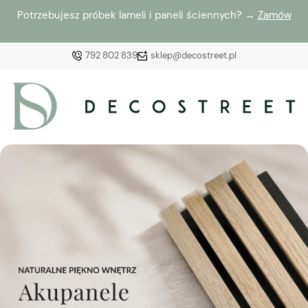
Potrzebujesz próbek lameli i paneli ściennych? →
Zamów
792 802 839
sklep@decostreet.pl
Zaloguj się
Załóż konto
Wybierz coś dla siebie z naszej aktualnej oferty lub
zaloguj się, aby przywrócić dodane produkty do listy
z poprzedniej sesji.