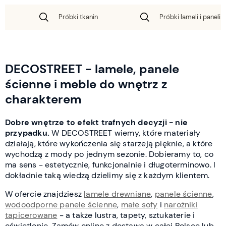
Próbki tkanin
Próbki lameli i paneli 
DECOSTREET - lamele, panele
ścienne i meble do wnętrz z
charakterem
Dobre wnętrze to efekt trafnych decyzji - nie
przypadku.
W DECOSTREET wiemy, które materiały
działają, które wykończenia się starzeją pięknie, a które
wychodzą z mody po jednym sezonie. Dobieramy to, co
ma sens - estetycznie, funkcjonalnie i długoterminowo. I
dokładnie taką wiedzą dzielimy się z każdym klientem.
W ofercie znajdziesz
lamele drewniane
,
panele ścienne
,
wodoodporne panele ścienne
,
małe sofy
i
narożniki
tapicerowane
- a także lustra, tapety, sztukaterie i
oświetlenie. Zamów online z dostawą w całej Polsce lub