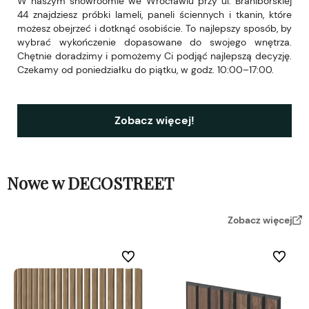
W naszym showroomie we Wrocławiu przy ul. Braniborskiej
44 znajdziesz próbki lameli, paneli ściennych i tkanin, które
możesz obejrzeć i dotknąć osobiście. To najlepszy sposób, by
wybrać wykończenie dopasowane do swojego wnętrza.
Chętnie doradzimy i pomożemy Ci podjąć najlepszą decyzję.
Czekamy od poniedziałku do piątku, w godz. 10:00–17:00.
Zobacz więcej!
Nowe w DECOSTREET
Zobacz więcej
Do ulubionych
Do ulubi