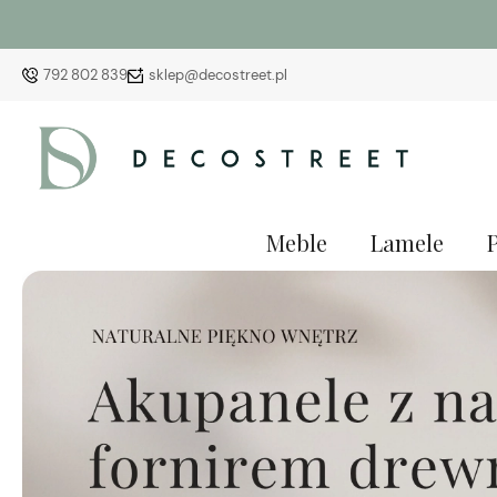
792 802 839
sklep@decostreet.pl
Meble
Lamele