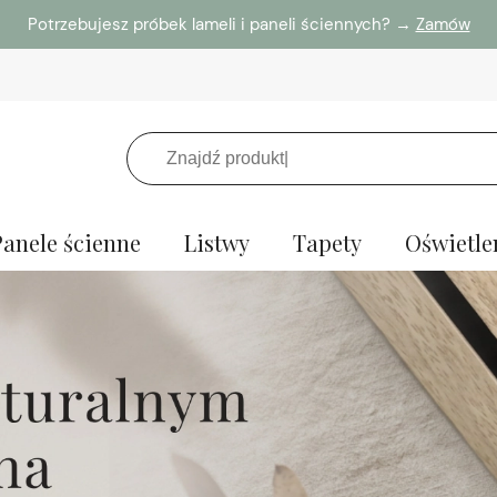
Potrzebujesz próbek lameli i paneli ściennych? →
Zamów
Panele ścienne
Listwy
Tapety
Oświetle