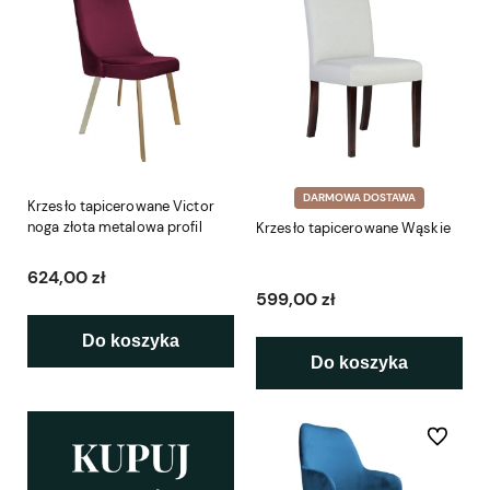
DARMOWA DOSTAWA
Krzesło tapicerowane Victor
noga złota metalowa profil
Krzesło tapicerowane Wąskie
624,00 zł
599,00 zł
Do koszyka
Do koszyka
Do ulubio