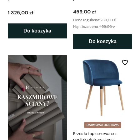
Elegant
ekspozycji
459,00 zł
1 325,00 zł
Cena regularna:
739,00 zł
Najniższa cena:
459,00 zł
Do koszyka
Do koszyka
Do ulubio
DARMOWA DOSTAWA
Krzesło tapicerowane z
podłokietnikami Luna