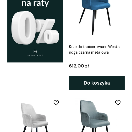
Krzesło tapicerowane Westa
noga czarna metalowa
612,00 zł
Do koszyka
Do ulubionych
Do ulubio