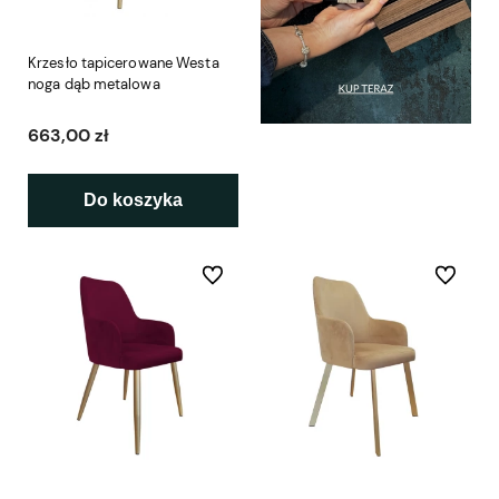
Krzesło tapicerowane Westa
noga dąb metalowa
663,00 zł
Do koszyka
Do ulubionych
Do ulubio