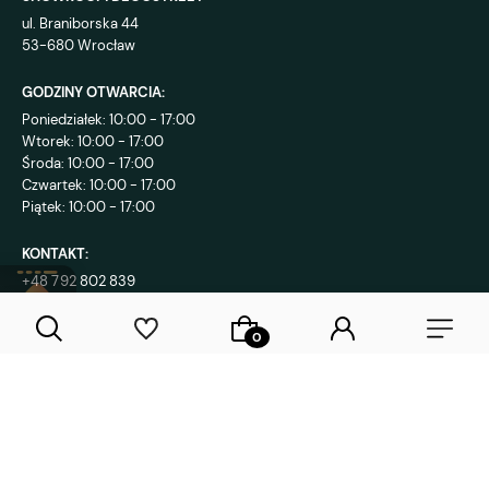
ul. Braniborska 44
53-680 Wrocław
GODZINY OTWARCIA:
Poniedziałek: 10:00 - 17:00
Wtorek: 10:00 - 17:00
Środa: 10:00 - 17:00
Czwartek: 10:00 - 17:00
Piątek: 10:00 - 17:00
KONTAKT:
+48 792 802 839
sklep@decostreet.pl
4.9
1086
opinii
Sklep internetowy Shoper Premium