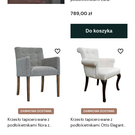
789,00 zł
Do koszyka
Do ulubionych
Do ulubio
DARMOWA DOSTAWA
DARMOWA DOSTAWA
Krzesło tapicerowane z
Krzesło tapicerowane z
podłokietnikami Nora z
podłokietnikami Otto Elegant
guzikami
gięte nogi