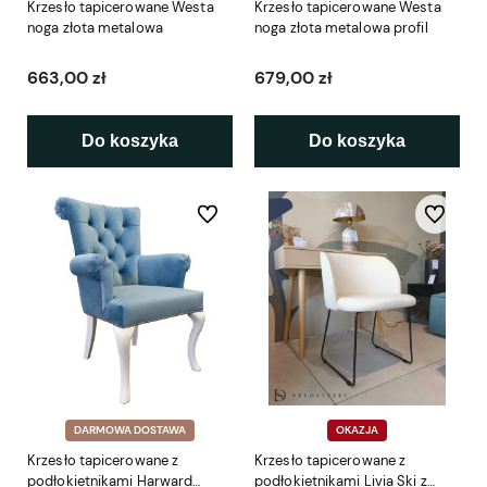
Krzesło tapicerowane Westa
Krzesło tapicerowane Westa
noga złota metalowa
noga złota metalowa profil
663,00 zł
679,00 zł
Do koszyka
Do koszyka
Do ulubionych
Do ulubio
DARMOWA DOSTAWA
OKAZJA
Krzesło tapicerowane z
Krzesło tapicerowane z
podłokietnikami Harward
podłokietnikami Livia Ski z