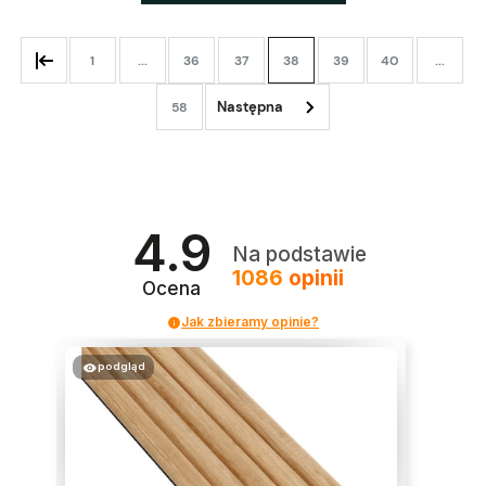
1
...
36
37
38
39
40
...
58
4.9
Na podstawie
1086
opinii
Ocena
Jak zbieramy opinie?
podgląd