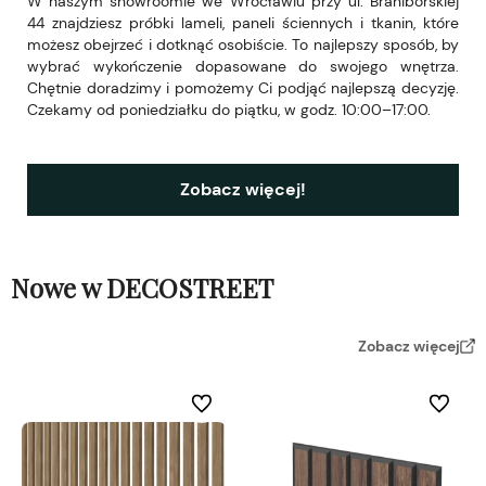
W naszym showroomie we Wrocławiu przy ul. Braniborskiej
44 znajdziesz próbki lameli, paneli ściennych i tkanin, które
możesz obejrzeć i dotknąć osobiście. To najlepszy sposób, by
wybrać wykończenie dopasowane do swojego wnętrza.
Chętnie doradzimy i pomożemy Ci podjąć najlepszą decyzję.
Czekamy od poniedziałku do piątku, w godz. 10:00–17:00.
Zobacz więcej!
Nowe w DECOSTREET
Zobacz więcej
Do ulubionych
Do ulubi