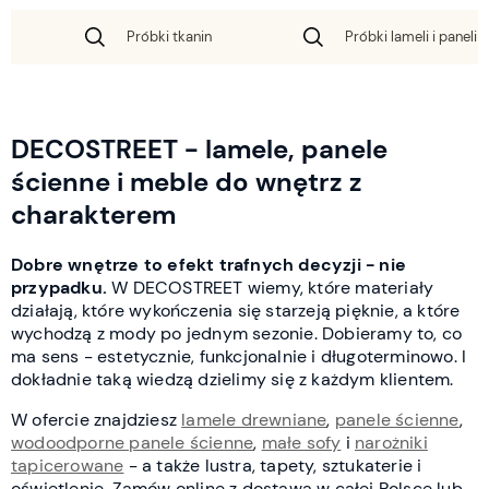
Próbki tkanin
Próbki lameli i paneli 
DECOSTREET - lamele, panele
ścienne i meble do wnętrz z
charakterem
Dobre wnętrze to efekt trafnych decyzji - nie
przypadku.
W DECOSTREET wiemy, które materiały
działają, które wykończenia się starzeją pięknie, a które
wychodzą z mody po jednym sezonie. Dobieramy to, co
ma sens - estetycznie, funkcjonalnie i długoterminowo. I
dokładnie taką wiedzą dzielimy się z każdym klientem.
W ofercie znajdziesz
lamele drewniane
,
panele ścienne
,
wodoodporne panele ścienne
,
małe sofy
i
narożniki
tapicerowane
- a także lustra, tapety, sztukaterie i
oświetlenie. Zamów online z dostawą w całej Polsce lub