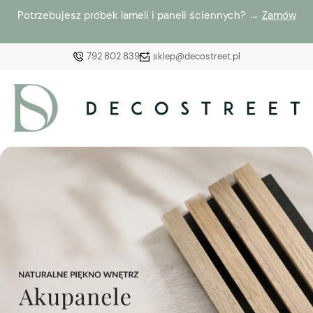
Potrzebujesz próbek lameli i paneli ściennych? →
Zamów
792 802 839
sklep@decostreet.pl
Zaloguj się
Załóż konto
Wybierz coś dla siebie z naszej aktualnej oferty lub
zaloguj się, aby przywrócić dodane produkty do listy
z poprzedniej sesji.