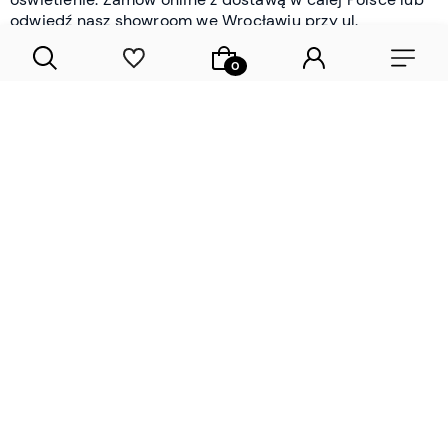
odwiedź nasz showroom we Wrocławiu przy ul.
Braniborskiej - i oceń jakość osobiście.
CZYTAJ WIĘCEJ
Lamele drewniane i panele ścienne
- wyposażenie wnętrz Wrocław |
DECOSTREET
Działamy od 2012 roku
Zamów próbkę
Sprawdzona jakość i obsługa
Sprawdź przed zakupe
Specjalizujemy się przede wszystkim w
lamelach
drewnianych
i
panelach ściennych
- produktach, które
w sposób przemyślany i trwały zmieniają charakter
każdego pomieszczenia. W ofercie znajdziesz klasyczne
lamele drewniane
w starannie dobranych kolorach i
wykończeniach oraz
wodoodporne lamele i panele
ścienne
- rozwiązanie sprawdzone w łazienkach i
kuchniach, gdzie estetyka musi iść w parze z
odpornością na wilgoć. Przed zakupem możesz zamówić
próbki materiałów, by ocenić fakturę i kolor w swoim