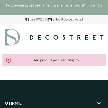
Potrzebujesz próbek lameli i paneli ściennych? →
Zamów
792 802 839
sklep@decostreet.pl
Zaloguj się
Załóż konto
Ten produkt jest niedostępny.
Wybierz coś dla siebie z naszej aktualnej oferty lub
zaloguj się, aby przywrócić dodane produkty do listy
z poprzedniej sesji.
O FIRMIE